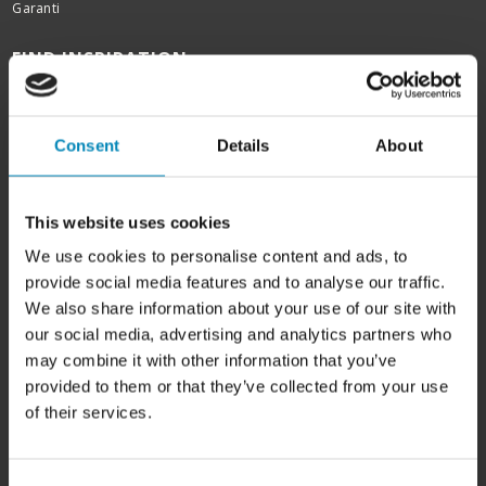
Garanti
FIND INSPIRATION
Skabslåger - oversigt
Rengøring af fedtede låger
Kitchn tegneprogram
Consent
Details
About
Køkken inspiration
Badeværelsesinspiration
Garderobe inspiration
This website uses cookies
Bordplader efter mål
Udskiftning af køkkenlåger
We use cookies to personalise content and ads, to
Showrooms
provide social media features and to analyse our traffic.
Outlet
We also share information about your use of our site with
Kampagner
Siemens StudioLine
our social media, advertising and analytics partners who
may combine it with other information that you’ve
TILMELD DIG VORES KUNDEKLUB
provided to them or that they’ve collected from your use
of their services.
Som tilmeldt i kundeklubben er du blandt de første til at modtage
seneste nyheder, tips & tricks samt gode tilbud direkte på email eller
sms fra Billigskabe.dk