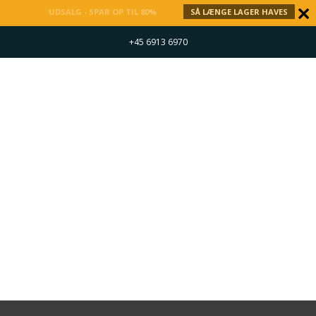
UDSALG - SPAR OP TIL 80%
SÅ LÆNGE LAGER HAVES
+45 6913 6970