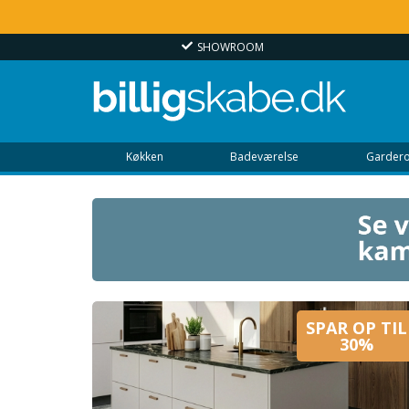
SHOWROOM
Køkken
Badeværelse
Gardero
SPAR OP TIL
30%