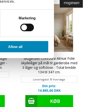
 services.
Marketing
Allow all
låger
Mogensen Contoura Almue Folie
Mogensen 
ger -
skydelåger på mål til garderobe med
til garde
m.
3 låger og softclose - Total bredde
bre
134 til 347 cm.
Lever
Leveringstid 70 hverdage
Din pris:
14.865,60 DKK