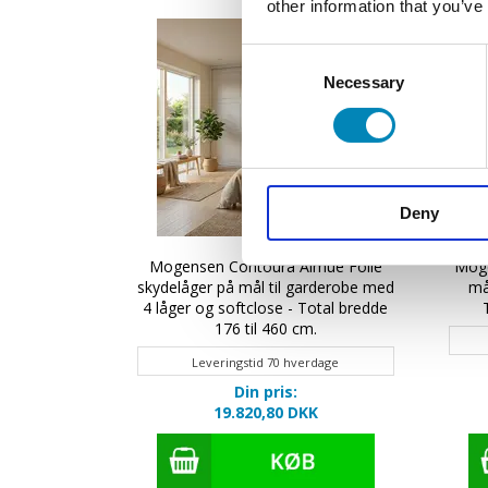
other information that you’ve
Consent
Necessary
Selection
Deny
delåger på
Mogensen Contoura Almue Folie
Moge
4 låger -
skydelåger på mål til garderobe med
må
 535 cm.
4 låger og softclose - Total bredde
176 til 460 cm.
verdage
Leveringstid 70 hverdage
Din pris:
K
19.820,80 DKK