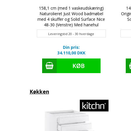
Just Wood
158,1 cm (med 1 vaskeudskæring)
14
skuffer og
Naturolieret Just Wood badmøbel
Origi
8 (Center)
med 4 skuffer og Solid Surface Nice
S
l
48-30 (Venstre) Med hanehul
verdage
Leveringstid 20 - 30 hverdage
Din pris:
K
34.110,00 DKK
Køkken