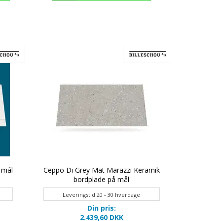
 mål
Ceppo Di Grey Mat Marazzi Keramik
Bianco 
bordplade på mål
b
Leveringstid 20 - 30 hverdage
Leveri
Din pris:
2.439,60 DKK