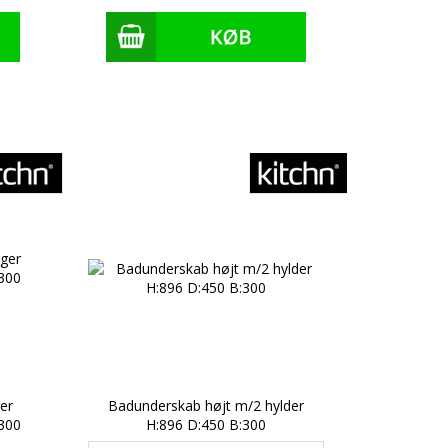
er
Badunderskab højt m/2 hylder
Kitchn Bad
300
H:896 D:450 B:300
låger