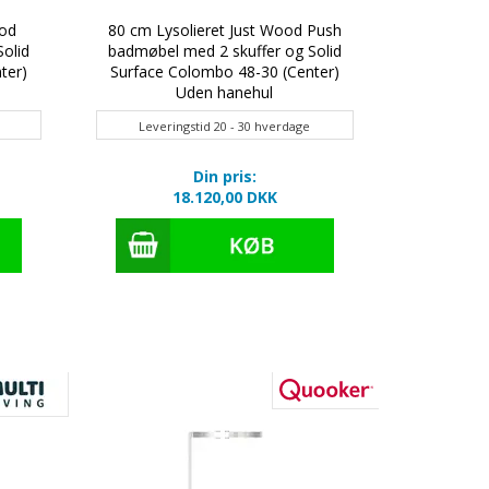
ood
80 cm Lysolieret Just Wood Push
180 cm 
olid
badmøbel med 2 skuffer og Solid
badmøbel 
ter)
Surface Colombo 48-30 (Center)
Surface 
Uden hanehul
Leveringstid 20 - 30 hverdage
Leveri
Din pris:
18.120,00 DKK