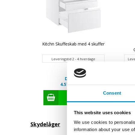
 Kitchn
Kitchn Skuffeskab med 4 skuffer
ade
rdage
Leveringstid 2 - 4 hverdage
Leve
Din pris:
4.573,80 DKK
Consent
This website uses cookies
We use cookies to personalis
Skydelåger
information about your use of