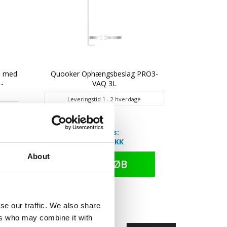
m med
Quooker Ophængsbeslag PRO3-
Multi-Livi
 -
VAQ 3L
udtræksr
Leveringstid 1 - 2 hverdage
Lever
Din pris:
720,00 DKK
About
se our traffic. We also share
ers who may combine it with