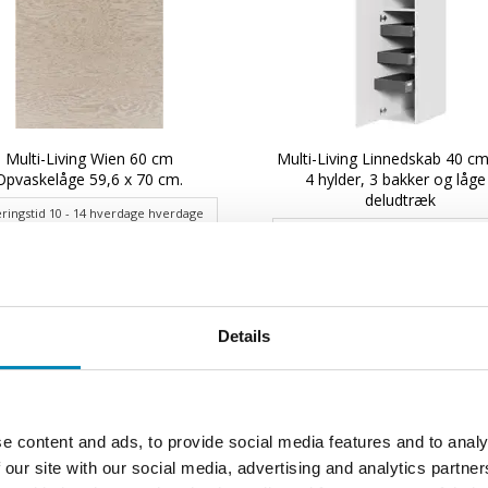
Multi-Living Wien 60 cm
Multi-Living Linnedskab 40 c
Opvaskelåge 59,6 x 70 cm.
4 hylder, 3 bakker og låge
deludtræk
ringstid 10 - 14 hverdage hverdage
Leveringstid 2 - 4 hverdage
Din pris:
Din pris:
599,94 DKK
7.351,35 DKK
Details
e content and ads, to provide social media features and to analy
 our site with our social media, advertising and analytics partn