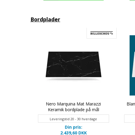
Bordplader
it bordplade
Nero Marquina Mat Marazzi
Blan
Keramik bordplade på mål
verdage
Leveringstid 20 - 30 hverdage
Din pris:
K
2.439,60 DKK