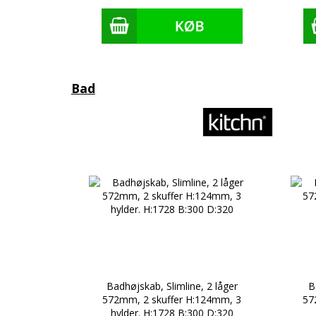
Bad
1 skuffe og
Badhøjskab, Slimline, 2 låger
B
 B:400
572mm, 2 skuffer H:124mm, 3
57
hylder. H:1728 B:300 D:320