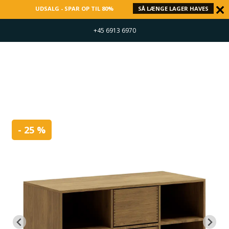
UDSALG - SPAR OP TIL 80%
SÅ LÆNGE LAGER HAVES
+45 6913 6970
- 25 %