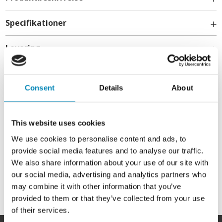
Specifikationer
Levering
Skabshøjde
Vores snedker skænk er et fantastisk flot møbel, som vil stå
flot fremme i din stue. Skænken er udført i lækkert egetræs
501 mm / 50,1 cm
finér.
Kontakt
Du får her en flot skænk med 3 fastmonteret hylder, der
Consent
Details
About
Skabsdybde
deler de 3 rum i 6 lige store rum. I midten finder du også 2
skuffer.
408 mm / 40,8 cm
info@billigskabe.dk
Korpus leveres samlet.
This website uses cookies
Skabsbredde
We use cookies to personalise content and ads, to
1276 mm / 127,6 cm
provide social media features and to analyse our traffic.
We also share information about your use of our site with
our social media, advertising and analytics partners who
Rum højde
may combine it with other information that you’ve
222 mm / 22,2 cm
provided to them or that they’ve collected from your use
of their services.
Hyldestørrelse