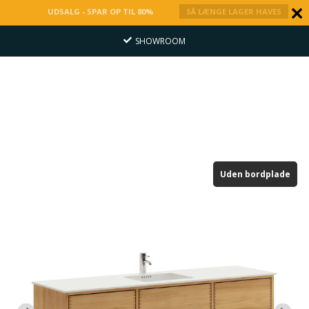
UDSALG - SPAR OP TIL 80%
SÅ LÆNGE LAGER HAVES
SHOWROOM
Uden bordplade