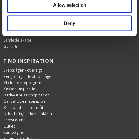
Allow selection
HJÆLP & SUPPORT
Kundeservice
FAQ
Deny
Samlevejledninger
Tegning og tilbud
Samlede skabe
Garanti
FIND INSPIRATION
Skabslåger - oversigt
Rengøring af fedtede låger
Kitchn tegneprogram
Køkken inspiration
Badeværelsesinspiration
Garderobe inspiration
Bordplader efter mål
Udskiftning af køkkenlåger
Showrooms
Outlet
Kampagner
Siemens StudioLine