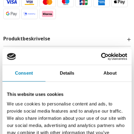
Produktbeskrivelse
Specifikationer
Levering
Skabshøjde:
Just Wood Naturolieret snedker badmøbel er et flot og unikt
Consent
Details
About
snedker produkt, som vil få dit badeværelse til at stå yderst
562 mm / 56,2 cm
skarpt med de bedste materialer.
Kontakt
Dette snedker badmøbel har 6 skuffer. Badmøblet er
This website uses cookies
Skabsbredde:
fremstillet med massive, olierede og fingertappede
træskuffer i egetræ med flotte detaljer. Skufferne er lavet
We use cookies to personalise content and ads, to
1600 mm / 160 cm
info@billigskabe.dk
med fuldudtræk samt softluk og kommer med
provide social media features and to analyse our traffic.
vaskeudskæring i øverste skuffe og fuld dybde i den nederste
We also share information about your use of our site with
skuffe.
Skabsdybde:
our social media, advertising and analytics partners who
I denne serie produceres badmøblet i naturolieret træ, med
465 mm / 46,5 cm
may combine it with other information that you’ve