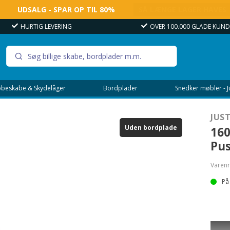
UDSALG - SPAR OP TIL 80%
SÅ LÆNGE LAGER HAVES
HURTIG LEVERING
OVER 100.000 GLADE KUND
beskabe & Skydelåger
Bordplader
Snedker møbler - 
JUS
Uden bordplade
160
Pus
Varenr
På