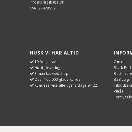
info@billigskabe.dk
CVR: 27428959
HUSK VI HAR ALTID
INFOR
10 års garanti
Om os
Hurtig levering
Black Frid
E-mærket webshop
Bestil var
Over 100.000 glade kunder
B2B Login
Kundeservice alle ugens dage 9 - 22.
Tilbudss
Vilkår
Fortrydels