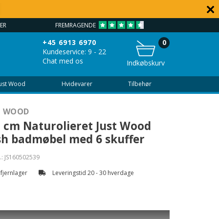
ER
FREMRAGENDE
VEJLEDNI
+45 6913 6970
0
Kundeservice: 9 - 22
Chat med os
Indkøbskurv
Just Wood
Hvidevarer
Tilbehør
T WOOD
 cm Naturolieret Just Wood
h badmøbel med 6 skuffer
.:
JS160502539
 fjernlager
Leveringstid 20 - 30 hverdage