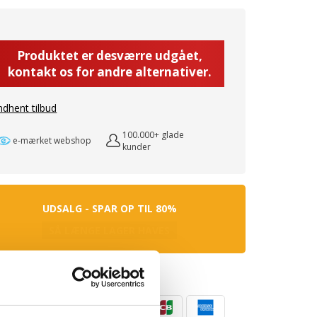
Produktet er desværre udgået,
kontakt os for andre alternativer.
ndhent tilbud
100.000+ glade
e-mærket webshop
kunder
UDSALG - SPAR OP TIL 80%
SÅ LÆNGE LAGER HAVES
ingsmuligheder