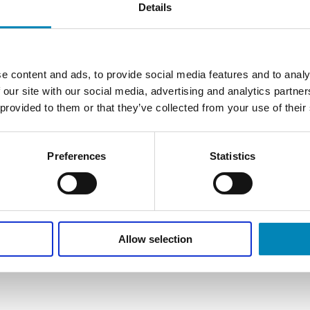
Details
Prod
e content and ads, to provide social media features and to analy
 our site with our social media, advertising and analytics partn
 provided to them or that they’ve collected from your use of their
Spec
Leve
Sk
Jus
Preferences
Statistics
flo
562
bad
Kon
mat
Sk
Det
ope
16
og 
Allow selection
det
hvo
Sk
ved
465
'kl
øve