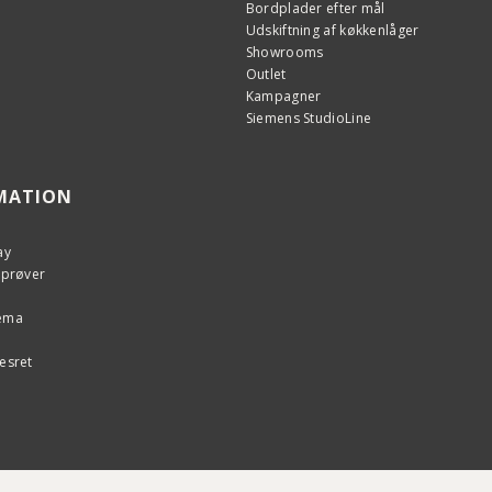
Bordplader efter mål
Udskiftning af køkkenlåger
Showrooms
Outlet
Kampagner
Siemens StudioLine
MATION
ay
eprøver
kema
esret