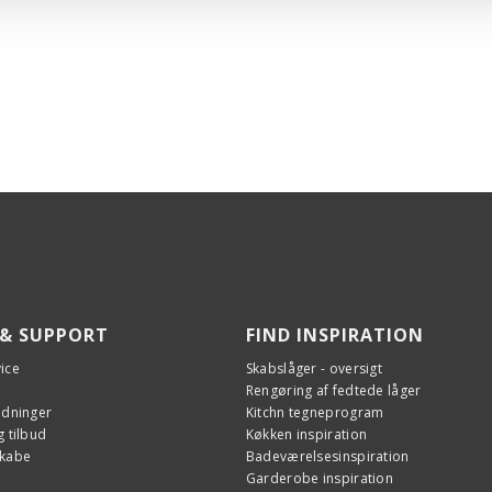
Der
I d
med
Vig
Kor
Ska
Du 
De
Be
men
Kor
ege
med
Dan
pri
har
kon
 & SUPPORT
FIND INSPIRATION
ice
Skabslåger - oversigt
Rengøring af fedtede låger
edninger
Kitchn tegneprogram
 tilbud
Køkken inspiration
skabe
Badeværelsesinspiration
Garderobe inspiration