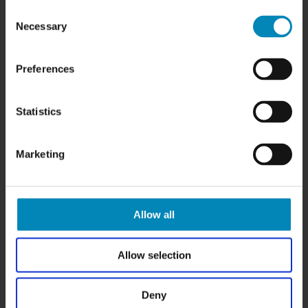
Cibo Verde er en super mat anti-fingeraftryk grøn
Consent
malet/lakeret overflade i en høj kvalitet og i et moderne og
Necessary
Selection
stilfuldt design.
HER FINDER DU OS
Den nye front rummer mange kvaliteter:
BilligSkabe.dk
Preferences
(Celebert Aps)
Super mat overflade
SHOWROOM OG WEBSHOP
Anti-fingeraftryk
Karlskogavej 5B
God ridsefasthed
Statistics
9200 Aalborg SV
Silkeblød lakeret overflade
Tlf. +45 6913 6970
Er farvestabil over rigtigt mange år
Nem at rengøre med en fugtig klud
info@billigskabe.dk
Marketing
Har ekstrem lave VOC-emissionsniveauer
CVR: 27428959
Front:
HJÆLP & SUPPORT
Super grøn mat overflade med anti-fingeraftryk
Forside:
Kundeservice
Allow all
Super mat overflade med anti-fingeraftryk
FAQ
Kanter:
Samlevejledninger
Kanter pålimet med PUR lim
Tegning og tilbud
Allow selection
Bagside:
Samlede skabe
Melamin/grøn
Garanti
Tykkelse:
Deny
19 mm