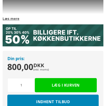
Bemærk:
Skabene er samlet og har integrerbar gavl i Cibo Verde
i højre side på det ene skab, og venstre side på det andet. Der er
desuden kantbånd på fronten af korpus i Cibo Verde på begge
Læs mere
skabe.
Hyldeskab med 1 låge
Et hyldeskab i bedste kvalitet inklusiv 2 hylde perfekt til
opbevaring.
Skabshøjde:
704 mm / 70,4 cm
Skabsbredde:
400 mm / 40 cm
Din pris:
Skabsdybde:
320 mm / 32,0 cm (340 mm / 34,0 cm med låge)
800,00
DKK
Dansk kvalitet -
produceret i Langå
(inkl. moms)
Husk:
evt at bestille greb og sokkel:
Her
Frontbeskrivelse:
Cibo Verde er en super mat anti-fingeraftryk grøn malet/lakeret
overflade i en høj kvalitet og i et moderne og stilfuldt design.
INDHENT TILBUD