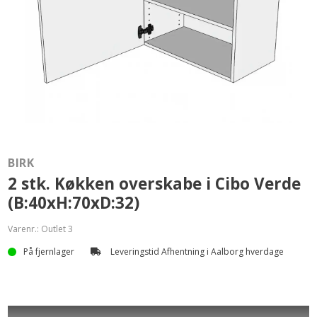
BIRK
2 stk. Køkken overskabe i Cibo Verde
(B:40xH:70xD:32)
Varenr.:
Outlet 3
På fjernlager
Leveringstid Afhentning i Aalborg hverdage
SKAL AFHENTES PÅ VORES ADRESSE I AALBORG