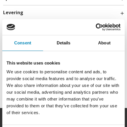
Levering
Bemærk:
Kontakt
Consent
Details
About
info@billigskabe.dk
Hyldeskab med 1 låge
Et hyldeskab i bedste kvalitet inklusiv 2 hylde perfekt til
opbevaring.
This website uses cookies
We use cookies to personalise content and ads, to
Skabshøjde:
704 mm / 70,4 cm
Skabsbredde:
400 mm / 40 cm
provide social media features and to analyse our traffic.
Skabsdybde:
320 mm / 32,0 cm (340 mm / 34,0 cm med
We also share information about your use of our site with
låge)
our social media, advertising and analytics partners who
may combine it with other information that you’ve
Dansk kvalitet -
produceret i Langå
provided to them or that they’ve collected from your use
Husk:
evt at bestille greb og sokkel:
Her
of their services.
Frontbeskrivelse: