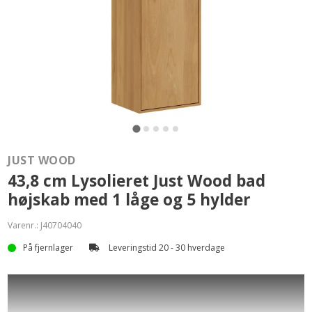
JUST WOOD
43,8 cm Lysolieret Just Wood bad
højskab med 1 låge og 5 hylder
Varenr.:
J40704040
På fjernlager
Leveringstid 20 - 30 hverdage
Just Wood Snedker Bad Højskab er et stilrent højskab til dig der
mangler ekstra opbevaring på dit badeværelse. En kombination af