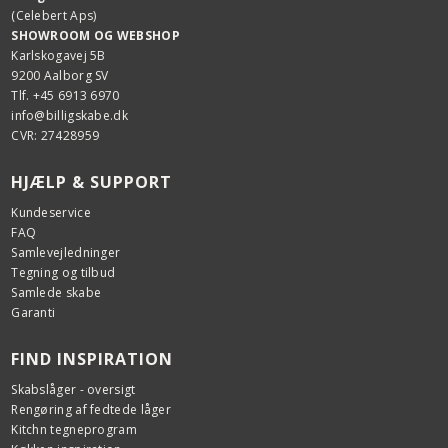
(Celebert Aps)
SHOWROOM OG WEBSHOP
Karlskogavej 5B
9200 Aalborg SV
Tlf. +45 6913 6970
info@billigskabe.dk
CVR: 27428959
HJÆLP & SUPPORT
Kundeservice
FAQ
Samlevejledninger
Tegning og tilbud
Samlede skabe
Garanti
FIND INSPIRATION
Skabslåger - oversigt
Rengøring af fedtede låger
Kitchn tegneprogram