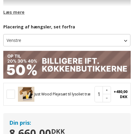
træ og klinker på dit badeværelsesgulv vil give et flot udtryk, og
som du stolt vil kunne vise frem på dit badeværelse.
Læs mere
Skabet indeholder 5 hylder, som giver dig ekstra muligheder for
opbevaring af håndklæder, klude, parfumer, cremer, toiletpapir
Placering af hængsler, set forfra
og hvad du ellers gerne vil have gemt lidt væk. Skabets låge
åbnes med et enkelt tryk med den indbyggede push funktion.
+480,00
1
Just Wood Plejesæt til lysoliet træ
DKK
Din pris:
8.660,00
DKK