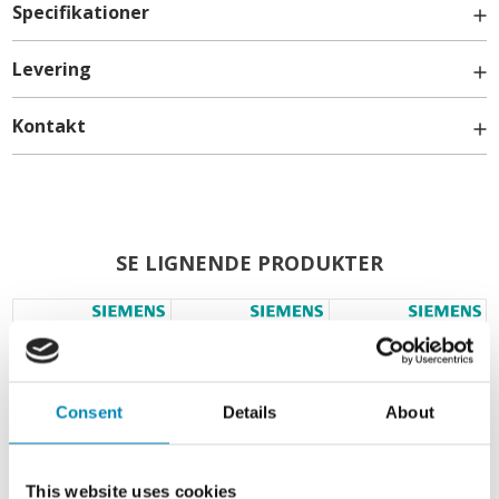
Specifikationer
Levering
Kontakt
info@billigskabe.dk
SE LIGNENDE PRODUKTER
Consent
Details
About
-
Udstødningssæt -
Recirkulationssæt -
Recirkulationssæt -
This website uses cookies