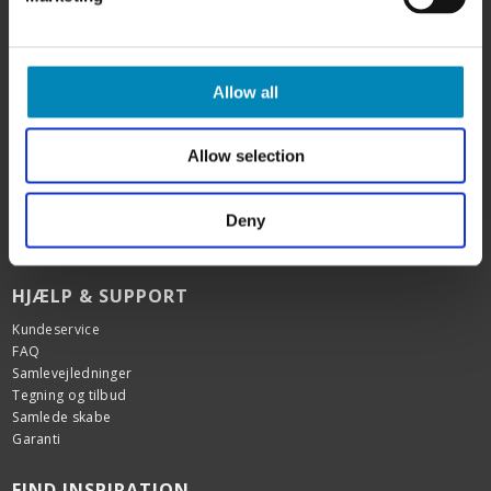
HER FINDER DU OS
Allow all
BilligSkabe.dk
(Celebert Aps)
SHOWROOM OG WEBSHOP
Allow selection
Karlskogavej 5B
9200 Aalborg SV
Tlf. +45 6913 6970
Deny
info@billigskabe.dk
CVR: 27428959
HJÆLP & SUPPORT
Kundeservice
FAQ
Samlevejledninger
Tegning og tilbud
Samlede skabe
Garanti
FIND INSPIRATION