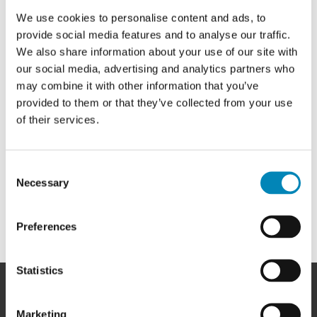
-
Siemens HZ9VDKE1
Siemens HZ9VDKR0
Siemens HZ9VDKR1
1
We use cookies to personalise content and ads, to
provide social media features and to analyse our traffic.
We also share information about your use of our site with
1.099,00 DKK
1.299,00 DKK
1.299,00 DKK
our social media, advertising and analytics partners who
may combine it with other information that you’ve
provided to them or that they’ve collected from your use
of their services.
Consent
Necessary
Selection
Preferences
Statistics
Marketing