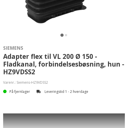
SIEMENS
Adapter flex til VL 200 Ø 150 -
Fladkanal, forbindelsesbøsning, hun -
HZ9VDSS2
Varenr.:
Siemens-HZ9VDSS2
På fjernlager
Leveringstid 1 - 2 hverdage
Installationstilbehør til et optimalt matchende udsugningssystem.
✓ Fleksibel. kanalelement (hun) til kombination med
flade kanalelementer (han).