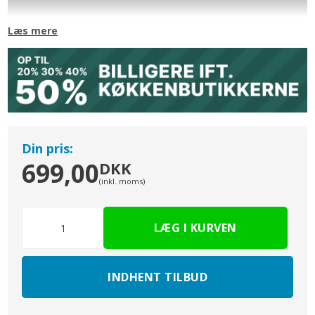
✓ Integrerede pakninger til komplet lufttæthed uden behov
for tape. Aerodynamisk optimeret til minimeret tab af tryk
Læs mere
og maksimal luftgennemstrømningshastighed. Let at forbinde via
en klikmekanisme.
✓ Elementet overholder Needle Flame Test (ifølge IEC 60695-11-
5) og B2 byggematerialeklasse (ifølge DIN 4102-1).
Din pris:
699,00
DKK
(inkl. moms)
INDHENT TILBUD