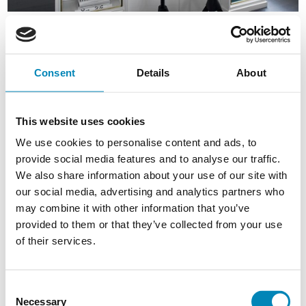
Materialebeskrivelse
Consent
Details
About
Eksklusive produkter, som udstråler kvalitet og styrke. Vi
udvælger kun de bedste natursten fra hele verden. Farvespillet i
pladerne varierer og gør hver enkel plade unik.
This website uses cookies
Silestone består af 95% kvarts, farvepigmenter og bindemidler af
harpiks, hvilket netop giver en mere lukket og ensartet overflade
We use cookies to personalise content and ads, to
end f.eks. granit.
provide social media features and to analyse our traffic.
We also share information about your use of our site with
Vaske
our social media, advertising and analytics partners who
may combine it with other information that you’ve
Der findes følgende løsninger for montering af vasken:
provided to them or that they’ve collected from your use
Vasken kan planlimes - dette betyder, vaskens flange er
of their services.
synlig. Vaske er ikke 100% plane, så der kan forekomme
»flimmer« i flangen.
Bemærk: Vaskens flange og evt. bakke kan optage plads
under bordpladen.
Consent
Necessary
Selection