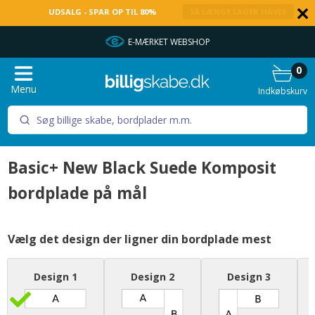
UDSALG - SPAR OP TIL 80%
SÅ LÆNGE LAGER HAVES
E-MÆRKET WEBSHOP
0
Menu
Indkøbskurv
Basic+ New Black Suede Komposit
bordplade på mål
Vælg det design der ligner din bordplade mest
Design 1
Design 2
Design 3