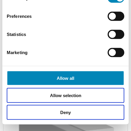
Vasken kan underlimes - dette vil sige, hele bordpladens
tykkelse er synlig. Kanten profileres og poleres.
Bemærk: Vaskens flange og evt. bakke optager plads under
Preferences
bordpladen.
Bemærk: Ved porcelænsvaske vil pladen gå ud over
vaskeflangen.
Statistics
Bemærk: Pga. tolerancer på porcelæn vil overhæng ikke
være ens.
Marketing
Vaskemontering
Du kan få din vask monteret på tre forskellige måder i din
kompositstenbordplade. Vælger du en plade fra Silestone®, kan
du i nogle af de mest populære farver få en helstøbt og poleret
Allow all
køkkenvask i samme materiale som pladen og med skjult
overgang mellem plade og vask.
Allow selection
Deny