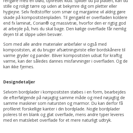
rengøre med en blød, opvredet klud. Spilder du på pladen, kan du
stille og roligt tørre op uden at bekymre dig om pletter eller
hygiejne. Selv fedtstoffer som smør og margarine vil aldrig gøre
skade på kompositstenpladen. Til gengæld er overfladen koldere
end fx laminat, Corian® og massivtræ, hvorfor den er rigtig god
at arbejde på, hvis du skal bage. Den kølige overflade får nemlig
dejen til at slippe uden besvær.
Som med alle andre materialer anbefaler vi også med
kompositsten, at du bruger afsætningsriste eller bordskånere til
varme gryder og pander. Bliver kompositsten udsat for kraftig
varme, kan der således dannes misfarvninger i overfladen. Og de
kan ikke fjernes.
Designdetaljer
Selvom bordplader i kompositsten støbes i en form, bearbejdes
de efterfølgende på nøjagtig samme måde og med nøjagtig de
samme maskiner som natursten og marmor. Du kan derfor få
profileret forskellige kanter i din bordplade. Nogle bordplader
poleres til en blank og glat overflade, mens andre typer leveres
med en matslebet overflade for et mere naturligt udtryk.