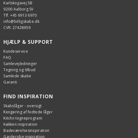
Karlskogavej 5B
9200 Aalborg SV
Tlf. +45 6913 6970
info@billigskabe.dk
CVR: 27428959
HJÆLP & SUPPORT
Kundeservice
FAQ
Samlevejledninger
Tegning og tilbud
Samlede skabe
Garanti
FIND INSPIRATION
Skabslåger - oversigt
Rengøring af fedtede låger
Kitchn tegneprogram
Køkken inspiration
Badeværelsesinspiration
Garderobe inspiration