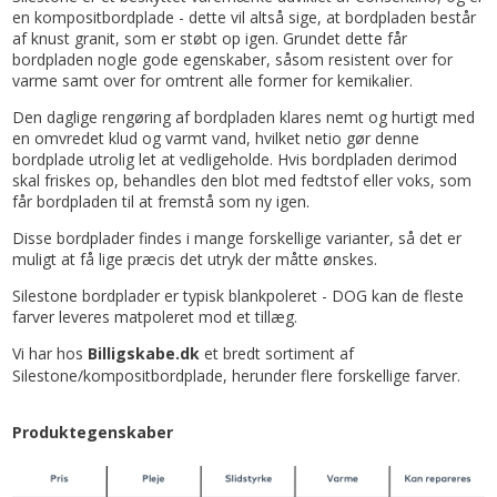
en kompositbordplade - dette vil altså sige, at bordpladen består
af knust granit, som er støbt op igen. Grundet dette får
bordpladen nogle gode egenskaber, såsom resistent over for
varme samt over for omtrent alle former for kemikalier.
Den daglige rengøring af bordpladen klares nemt og hurtigt med
en omvredet klud og varmt vand, hvilket netio gør denne
bordplade utrolig let at vedligeholde. Hvis bordpladen derimod
skal friskes op, behandles den blot med fedtstof eller voks, som
får bordpladen til at fremstå som ny igen.
Disse bordplader findes i mange forskellige varianter, så det er
muligt at få lige præcis det utryk der måtte ønskes.
Silestone bordplader er typisk blankpoleret - DOG kan de fleste
farver leveres matpoleret mod et tillæg.
Vi har hos
Billigskabe.dk
et bredt sortiment af
Silestone/kompositbordplade, herunder flere forskellige farver.
Produktegenskaber