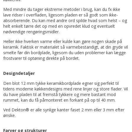
Med mindre du tager ekstreme metoder i brug, kan du fx ikke
lave ridser i overfladen, ligesom pladen er så godt som ikke-
absorberende. Du kan med andre ord spilde hvad som helst – og
helt enkelt tørre det op med en opvredet klud og eventuelt
nødvendige rengøringsmidler.
Heller ikke hverken varme eller kulde kan gøre nogen skade på
keramik. Faktisk er materialet så varmebestandigt, at din gryde vil
smelte før din bordplade, ligesom du uden problemer kan lægge
frostvarer til optøning direkte på bordet.
Designdetaljer
Den blot 12 mm tykke keramikbordplade egner sig perfekt til
tidens moderne køkkendesigns med rene linjer og store flader. Vil
du have pladen til at fremstå tykkere og mere bastant mod
rummet, kan du få påmonteret en forkant på op til 40 mm.
Ved Dekton® er alle synlige kanter faset 2 mm eller 3 mm efter
ønske.
Farver og strukturer