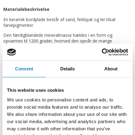
Materialebeskrivelse
En keramik bordplade består af sand, feldspat og ler tilsat
farvepigmenter.
Den færdigblandede mineralmasse hældes i en form og
opvarmes til 1200 grader, hvorved den opnår de mange
attraktive egenskaber.
Varme
Consent
Details
About
Da pladen under fremstilling er blevet opvarmet til ca. 1200
grader er keramik det mest modstandsdygtige materiale overfor
varme der anvendes til bordpladeproduktion.
This website uses cookies
Det anbefales dog ikke at pladen udsættes for varme over 800
grader, da der er en minimal risiko for at spændinger i pladen
We use cookies to personalise content and ads, to
fremprovokerer revnedannelser.
provide social media features and to analyse our traffic.
We also share information about your use of our site with
Vaske
our social media, advertising and analytics partners who
may combine it with other information that you’ve
Bemærk at komposit vaske ikke planlimes i 12 mm plader, da der