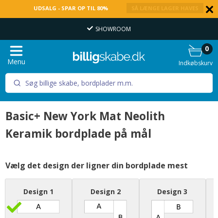
UDSALG - SPAR OP TIL 80%
SÅ LÆNGE LAGER HAVES
SHOWROOM
0
Menu
Indkøbskurv
Basic+ New York Mat Neolith
Keramik bordplade på mål
Vælg det design der ligner din bordplade mest
Design 1
Design 2
Design 3