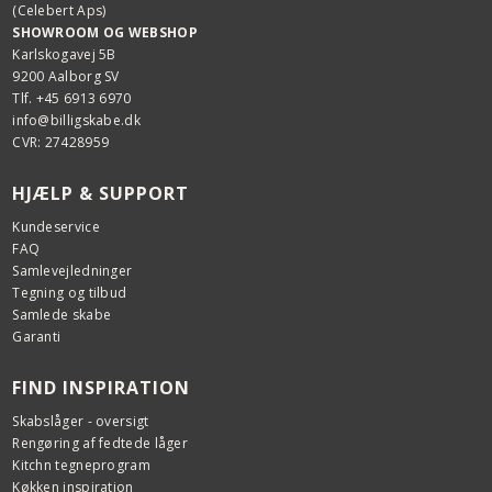
(Celebert Aps)
SHOWROOM OG WEBSHOP
Karlskogavej 5B
9200 Aalborg SV
Tlf. +45 6913 6970
info@billigskabe.dk
CVR: 27428959
HJÆLP & SUPPORT
Kundeservice
FAQ
Samlevejledninger
Tegning og tilbud
Samlede skabe
Garanti
FIND INSPIRATION
Skabslåger - oversigt
Rengøring af fedtede låger
Kitchn tegneprogram
Køkken inspiration