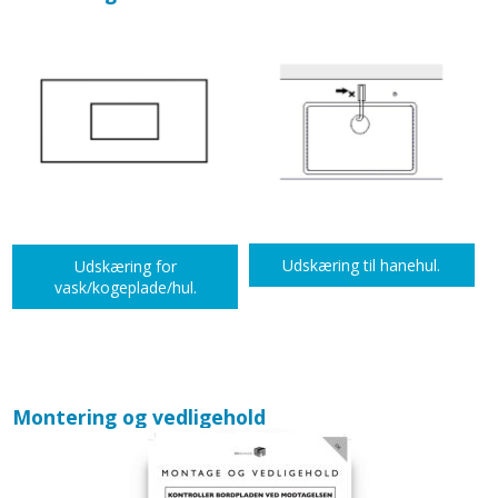
Udskæring til hanehul.
Udskæring for
vask/kogeplade/hul.
Montering og vedligehold