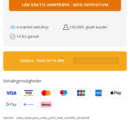
LÅN GRATIS VAREPRØVE - MOD DEPOSITUM
e-mærket webshop
100.000+ glade kunder
10 års garanti
UDSALG - SPAR OP TIL 80%
SÅ LÆNGE LAGER HAVES
Betalingsmuligheder
Varenr.:
bsas_basicplus_new_york_mat_neolith_keramik