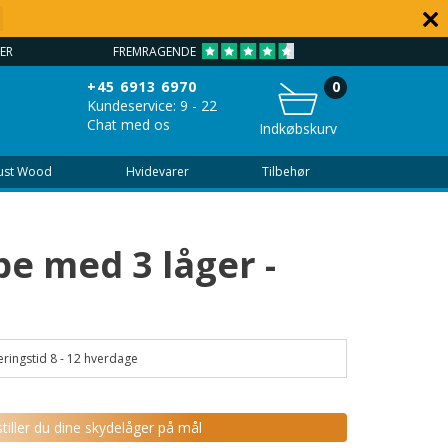
FREMRAGENDE
VEJLEDNING
+45 6913 6970
0
Kundeservice: 9 - 22
Chat med os
Indkøbskurv
Just Wood
Hvidevarer
Tilbehør
be med 3 låger -
ringstid 8 - 12 hverdage
tiller du dine skydelåger på mål