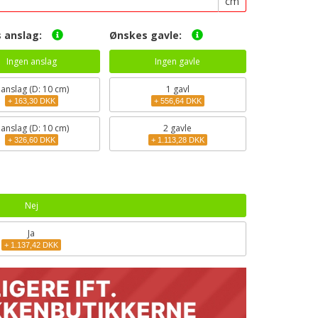
cm
 anslag:
Ønskes gavle:
Ingen anslag
Ingen gavle
1
anslag (D: 10 cm)
1 gavl
+ 163,30 DKK
+ 556,64 DKK
2
anslag (D: 10 cm)
2 gavle
+ 326,60 DKK
+ 1.113,28 DKK
Nej
Ja
+ 1.137,42 DKK