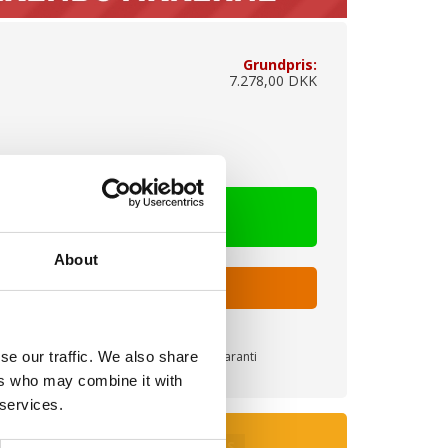
Grundpris:
7.278,00 DKK
About
REPRØVE - MOD DEPOSITUM
100.000+
10 års garanti
se our traffic. We also share
glade kunder
ers who may combine it with
 services.
IL 80%
SÅ LÆNGE LAGER HAVES