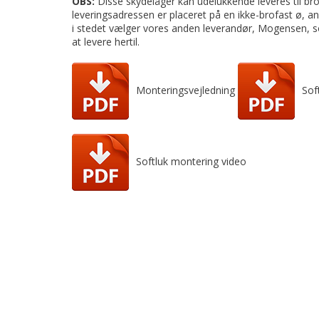
OBS:
Disse skydelåger kan udelukkende leveres til bro
leveringsadressen er placeret på en ikke-brofast ø, anb
i stedet vælger vores anden leverandør, Mogensen, 
at levere hertil.
Monteringsvejledning
Sof
Softluk montering video