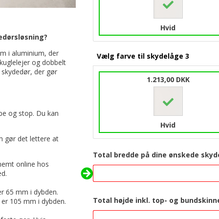
Hvid
dedørsløsning?
 i aluminium, der
Vælg farve til skydelåge 3
 kuglelejer og dobbelt
l skydedør, der gør
1.213,00 DKK
tape og stop. Du kan
Hvid
 gør det lettere at
Total bredde på dine ønskede skyde
 nemt online hos
ed.
er 65 mm i dybden.
Total højde inkl. top- og bundskinn
e er 105 mm i dybden.