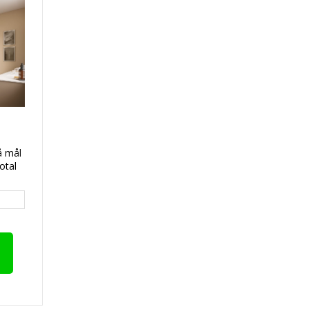
å mål
otal