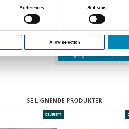
Preferences
Statistics
Varenr.:
KA_323
Har du brug for hjælp?
Allow selection
Ring mig op
Kontakt 
SE LIGNENDE PRODUKTER