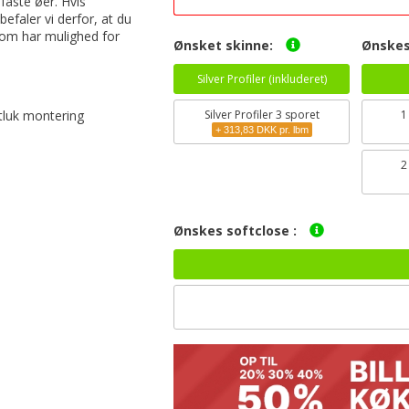
faste øer. Hvis
efaler vi derfor, at du
som har mulighed for
Ønsket skinne:
Ønskes
Silver Profiler (inkluderet)
tluk montering
Silver Profiler 3 sporet
+ 313,83 DKK pr. lbm
Ønskes softclose :