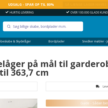
UDSALG - SPAR OP TIL 80%
SÅ LÆNGE LAGER HAVES
HURTIG LEVERING
OVER 100.000 GLADE KUNDER
beskabe & Skydelåger
Bordplader
Snedker møbler - 
låger på mål til gardero
til 363,7 cm
Leve
Guide - Sådan bes