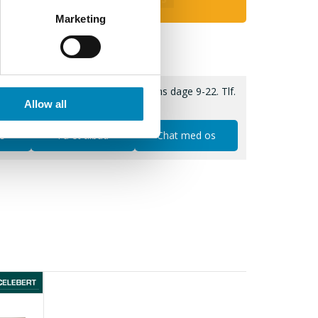
Marketing
Vi har altid åbent alle ugens dage 9-22. Tlf.
Allow all
6913 6970
.
os
Få et tilbud
Chat med os