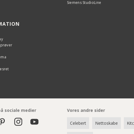
Siemens StudioLine
MATION
ay
eprøver
kema
esret
på sociale medier
Vores andre sider
Celebert
Nettoskabe
Kit