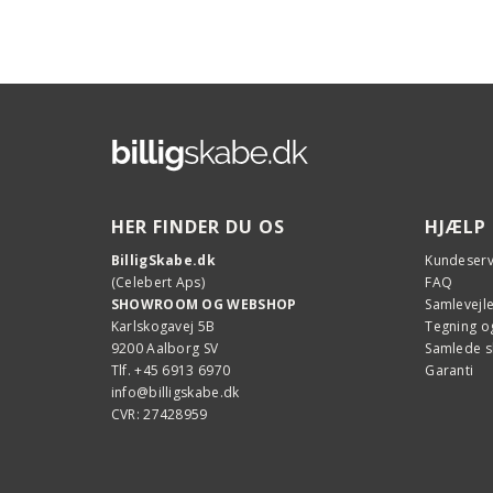
HER FINDER DU OS
HJÆLP
BilligSkabe.dk
Kundeserv
(Celebert Aps)
FAQ
SHOWROOM OG WEBSHOP
Samlevejl
Karlskogavej 5B
Tegning og
9200 Aalborg SV
Samlede 
Tlf. +45 6913 6970
Garanti
info@billigskabe.dk
CVR: 27428959