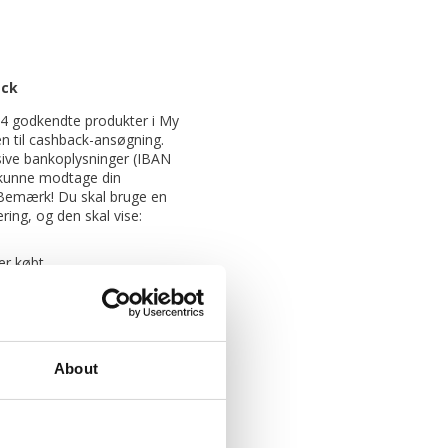
ack
t 4 godkendte produkter i My
n til cashback-ansøgning.
usive bankoplysninger (IBAN
 kunne modtage din
 Bemærk! Du skal bruge en
tering, og den skal vise:
er købt
for alle 4 produkter
ke er synligt på
 også vedhæfte et dokument,
About
emgår, f.eks. en
 en leveringsseddel. Hvis alt
l du modtage din cashback