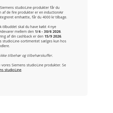
 Siemens studioLine-produkter får du
n af de fire produkter er en inductionAir
tegreret emhætte, får du 4000 kr tilbage.
ck-tilbuddet skal du have købt 4 nye
videvarer mellem den
1/4 - 30/6 2026
.
ering af din cashback er den
15/9 2026
.
s studioLine-sortimentet sælges kun hos
dlere.
ke tilbehør og tilbehørskuffer.
e vores Siemens studioLine produkter. Se
ns studioLine
.