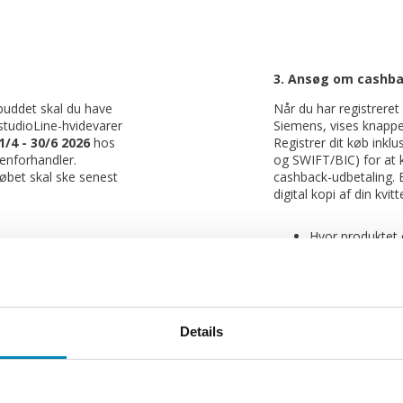
3. Ansøg om cashb
lbuddet skal du have
Når du har registrere
studioLine-hvidevarer
Siemens, vises knappe
1/4 - 30/6 2026
hos
Registrer dit køb inkl
enforhandler.
og SWIFT/BIC) for at
købet skal ske senest
cashback-udbetaling.
digital kopi af din kvit
Hvor produktet 
iemens
Modelnummeret 
ukter på My Siemens
Købsdato
pagnen og få 150
Hvis modelnummeret ik
kvitteringen, skal du
Details
 Det er gratis at
hvor modelnumrene fr
vedrører dine
ordrebekræftelse eller
et på My Siemens,
er udfyldt korrekt, vi
vice og tilbehør. Alle
inden for 28 dage.