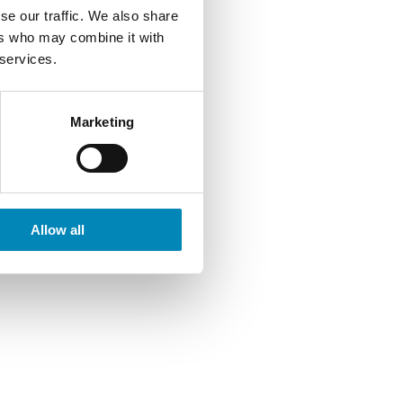
se our traffic. We also share
ers who may combine it with
ashback
her
.
 services.
Marketing
Allow all