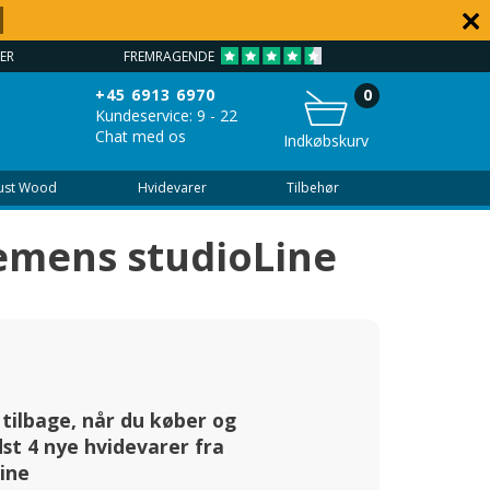
ER
FREMRAGENDE
VEJLEDNI
+45 6913 6970
0
Kundeservice: 9 - 22
Chat med os
Indkøbskurv
Just Wood
Hvidevarer
Tilbehør
emens studioLine
r tilbage, når du køber og
st 4 nye hvidevarer fra
ine