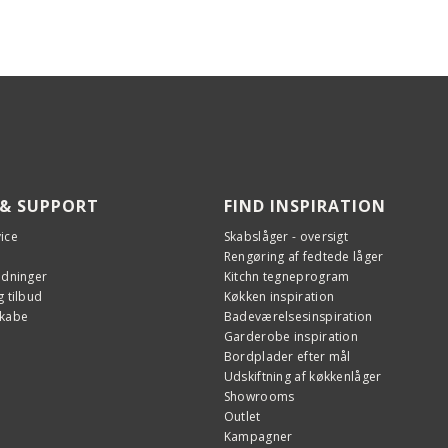
 & SUPPORT
FIND INSPIRATION
ice
Skabslåger - oversigt
Rengøring af fedtede låger
edninger
Kitchn tegneprogram
 tilbud
Køkken inspiration
skabe
Badeværelsesinspiration
Garderobe inspiration
Bordplader efter mål
Udskiftning af køkkenlåger
Showrooms
Outlet
Kampagner