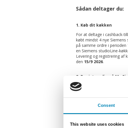
Sådan deltager du:
1. Køb dit køkken
For at deltage i cashback-ti
købt mindst 4 nye Siemens 
på samme ordre i perioden
en Siemens studioLine-køkk
Levering og registrering af 
den
15/9 2026
.
2. Registrer dig på My S
Registrer dig og dine prod
for at kunne deltage i kam
dages returret.
Consent
My Siemens er en kundeklub.
være medlem. Alt, hvad der 
Siemens-produkter, er saml
f.eks. brugervejledninger, ser
This website uses cookies