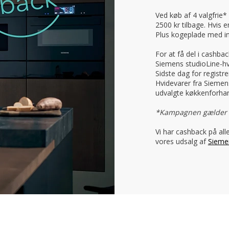
Ved køb af 4 valgfrie*
2500 kr tilbage. Hvis e
Plus kogeplade med in
For at få del i cashba
Siemens studioLine-h
Sidste dag for registr
Hvidevarer fra Siemen
udvalgte køkkenforhan
*Kampagnen gælder ik
Vi har cashback på all
vores udsalg af
Sieme