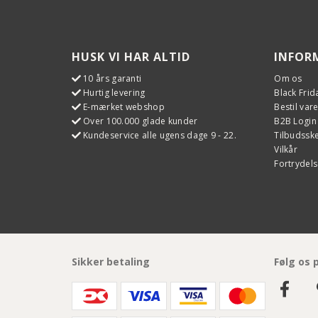
HUSK VI HAR ALTID
INFOR
10 års garanti
Om os
Hurtig levering
Black Frid
E-mærket webshop
Bestil var
Over 100.000 glade kunder
B2B Login
Kundeservice alle ugens dage 9 - 22.
Tilbudss
Vilkår
Fortrydels
Sikker betaling
Følg os 