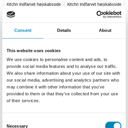
Kitchn Indfarvet højskabsside
Kitchn Indfarvet højskabsside
køkken H:2144mm D:580
med udluftning til køl/ovn
H:1952mm D:580
1.097,80 DKK
977,90 DKK
Consent
Details
About
This website uses cookies
We use cookies to personalise content and ads, to
provide social media features and to analyse our traffic.
We also share information about your use of our site with
our social media, advertising and analytics partners who
may combine it with other information that you’ve
provided to them or that they’ve collected from your use
of their services.
Kitchn Indfarvet højskabsside
Kitchn Komfurskab, m/lav
med udluftning til
skuffe, 96mm frontstykke i
køl/ovnH:2144mm D:580
bund. H:704 B:600 D:580
Consent
1.097,80 DKK
2.311,10 DKK
Necessary
Selection