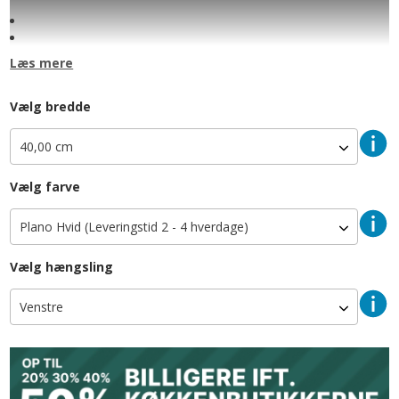
1 stk. låge H: 1244 mm / 124,4 cm
3 stk. flytbare hylder
Hvidt skab med fuld kantning
Læs mere
Blum clip-on hængsler
Højde: 1248 mm / 124,8 cm
Dybde: 580 mm / 58 cm (max dybden med låge 604 mm)
Vælg bredde
Skabet skal vælges i bredde 40 cm, 50 cm og 60 cm
Indvendig skabsdybde: 558 mm / 55,8 cm
Skabet lagerføres
Dansk kvalitet - produceret i Aulum
Vælg farve
Vælg hængsling