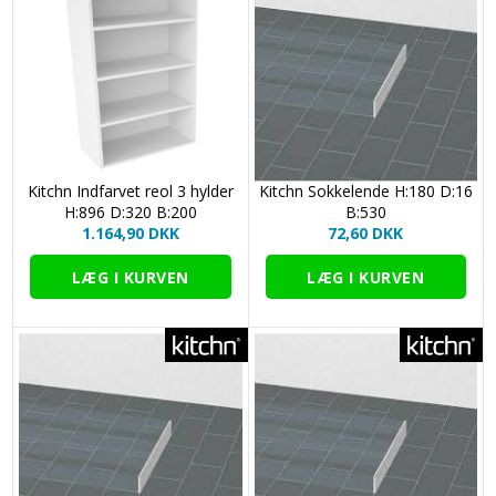
Kitchn Indfarvet reol 3 hylder
Kitchn Sokkelende H:180 D:16
H:896 D:320 B:200
B:530
1.164,90 DKK
72,60 DKK