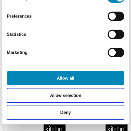
Preferences
Statistics
Marketing
Allow all
Kitchn Emhætteskab med
Kitchn Emhætteskab med
aftagelig reol , 3 hylder og 1
aftagelig reol , 2 hylder og 2
låge H:576 D:320 B:600
låger H:576 D:320 B:600
Allow selection
1.124,20 DKK
1.333,20 DKK
Deny