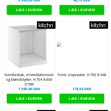
3.993,00 DKK
40,70 DKK
Komfurskab, m/ventilationsrist
Front, t/opvasker. H:700 B:446
og blændstykke. H:704 B:600
D:580
1.595,00 DKK
170,50 DKK