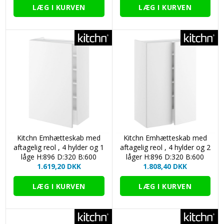
* Den angivne NCS-kode er vejledende, baseret på
målinger med Flügger Colourpin.
Kitchn Emhætteskab med
Kitchn Emhætteskab med
aftagelig reol , 4 hylder og 1
aftagelig reol , 4 hylder og 2
låge H:896 D:320 B:600
låger H:896 D:320 B:600
1.619,20 DKK
1.808,40 DKK