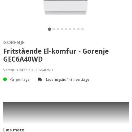
GORENJE
Fritstående El-komfur - Gorenje
GEC6A40WD
Varenr.:
Gorenje-GEC6A40WD
På fjernlager
Leveringstid 1-3 hverdage
Generel information
Produkt gruppe
El-komfur
Læs mere
Energieffektivitetsklasse