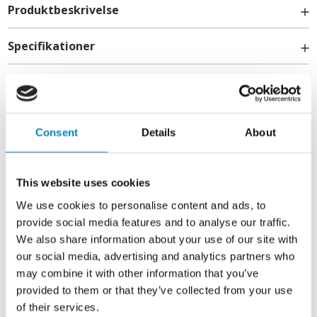
Kogezonekraft højre foran
Produktbeskrivelse
1200 W
Kogezone venstre bagi
Specifikationer
1 hurtig-zone
Ø venstre bagi (mm)
Generel information
145
Levering
Kogezonekraft venstre bagi
Produkt gruppe
1200 W
Kogezone højre bagi
Energieffektivitetsklasse
Kontakt
1 hurtig-zone
Consent
Details
About
Ø højre bagi (mm)
Farve
180
+45 6913 6970
Kogezonekraft højre bagi
Kogeplade type
info@billigskabe.dk
1800 W
This website uses cookies
Kontrolpanel materiale
We use cookies to personalise content and ads, to
Varmetyper
provide social media features and to analyse our traffic.
Dør materiale
We also share information about your use of our site with
Opvarmning
Indvendigt materiale
our social media, advertising and analytics partners who
Hurtig forvarmning
may combine it with other information that you’ve
Opvarmning
Materiale til top
Overvarme + bundvarme + ventilator
provided to them or that they’ve collected from your use
Opvarmning
Dørhængsel
of their services.
Bund- + overvarme