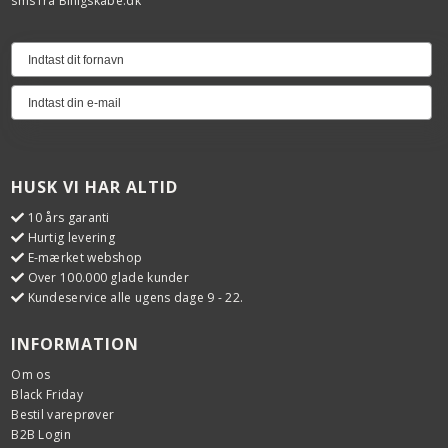
sms fra Billigskabe.dk
Døroverflade temperatur
CompactDoor
Varmetyper
Børnesikring
Mekanisk
Opvarmning
Indikation af restvarme
Ja
Opvarmning
Opvarmning
Rengøring
Opvarmning
HUSK VI HAR ALTID
Katalytisk
Nej
Opvarmning
10 års garanti
Hurtig levering
Opvarmning
E-mærket webshop
Tekniske data
Over 100.000 glade kunder
Opvarmning
Kundeservice alle ugens dage 9 - 22.
Energiforbrug - traditionel
0.941 kWh
Opvarmning
Energiforbrug varmluft
INFORMATION
0.81 kWh
Opvarmning
Om os
Tilslutningseffekt
Black Friday
9.3 kW
Bestil vareprøver
Produktets bredde
B2B Login
597 mm
Egenskaber