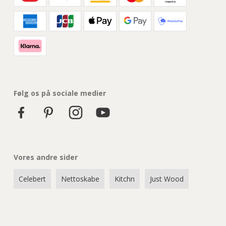
Fedtfilter
Sikkerhed
Dørglas
Døroverflade temperatur
Følg os på sociale medier
Børnesikring
Indikation af restvarme
Vores andre sider
Rengøring
Celebert
Nettoskabe
Kitchn
Just Wood
Katalytisk
Tekniske data