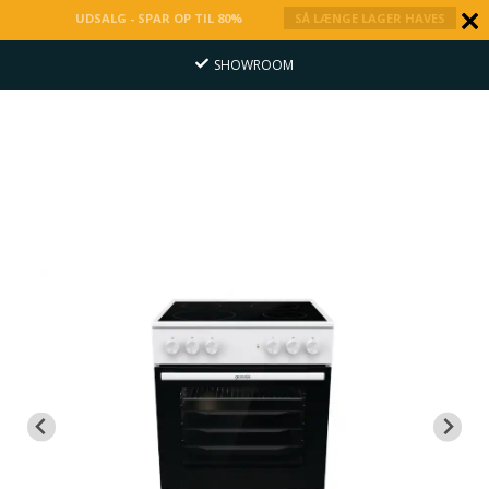
UDSALG - SPAR OP TIL 80%
SÅ LÆNGE LAGER HAVES
SHOWROOM