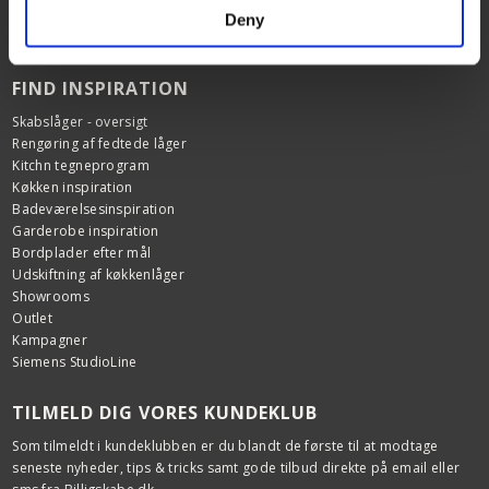
Samlede skabe
Udstyr
Deny
Ø venstre foran (mm)
Garanti
Ovnskinner
Kogezoneeffekt venstre foran
Ovnskinner
FIND INSPIRATION
Roterende grill-spyd
Kogezone højre foran
Skabslåger - oversigt
Nej
Bageplade
Rengøring af fedtede låger
Ø højre foran (mm)
1 dyb bradepande
Kitchn tegneprogram
2 bageplader
Kogezonekraft højre foran
Køkken inspiration
Bagerist
Badeværelsesinspiration
1 stk
Kogezone venstre bagi
Garderobe inspiration
Stegetermometer
Bordplader efter mål
Nej
Ø venstre bagi (mm)
Udskiftning af køkkenlåger
Pande support cross
Showrooms
Nej
Kogezonekraft venstre bagi
Outlet
Fedtfilter
Kampagner
Nej
Kogezone højre bagi
Siemens StudioLine
Ø højre bagi (mm)
Sikkerhed
TILMELD DIG VORES KUNDEKLUB
Kogezonekraft højre bagi
Som tilmeldt i kundeklubben er du blandt de første til at modtage
Dørglas
seneste nyheder, tips & tricks samt gode tilbud direkte på email eller
Compact ovnlåge med 2 lag glas