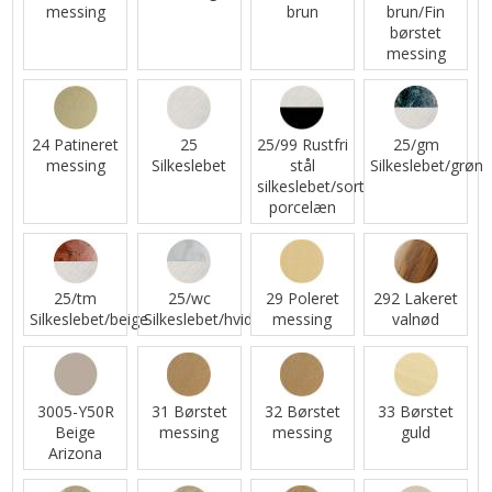
messing
brun
brun/Fin
børstet
messing
24 Patineret
25
25/99 Rustfri
25/gm
messing
Silkeslebet
stål
Silkeslebet/grøn
silkeslebet/sort
porcelæn
25/tm
25/wc
29 Poleret
292 Lakeret
Silkeslebet/beige
Silkeslebet/hvid
messing
valnød
3005-Y50R
31 Børstet
32 Børstet
33 Børstet
Beige
messing
messing
guld
Arizona