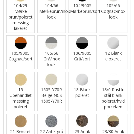
104/29
104/66
104/9005
105/66
Mørke
Mørkebrun/inox
Mørkebrun/sort
Cognac/inox
brun/poleret
look
look
messing
lakeret
105/9005
106/66
106/9005
12 Blank
Cognac/sort
Grå/inox
Grå/sort
eloxeret
look
15
1505-Y70R
18 Blank
18/0 Rustfri
Ubehandlet
Beige NCS
poleret
stål blank
messing
1505-Y70R
poleret/hvid
poleret
porcelæn
21 Børstet
22 Antik grå
23 Antik
23/30 Antik