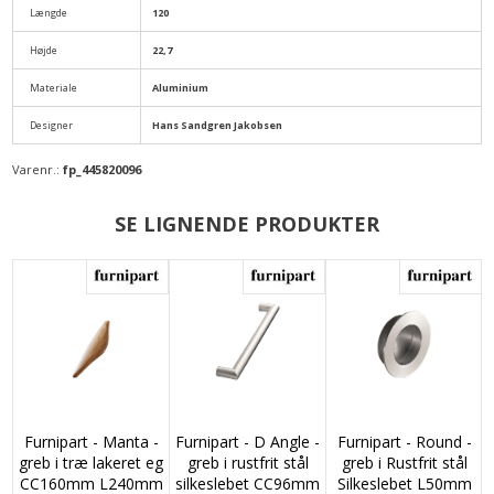
Længde
120
Højde
22,7
Materiale
Aluminium
Designer
Hans Sandgren Jakobsen
Varenr.:
fp_445820096
SE LIGNENDE PRODUKTER
Furnipart - Manta -
Furnipart - D Angle -
Furnipart - Round -
greb i træ lakeret eg
greb i rustfrit stål
greb i Rustfrit stål
CC160mm L240mm
silkeslebet CC96mm
Silkeslebet L50mm