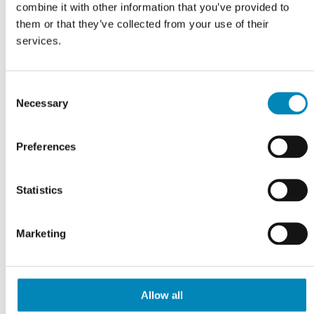
sort
combine it with other information that you’ve provided to
them or that they’ve collected from your use of their
services.
C005 Matt
C006 Matt
C007 Glossy
C008 Glossy
Slate Blue
Dusty
Maroon Red
Slate Blue
5020-B
Yellow 1505-
6030-R
5020-B
Consent
Y
Necessary
Selection
Preferences
C009 Glossy
S 2005-Y60R
S 5000-N
S 8000-N
Dusty
Beige NCS
Grå NCS
Antracit NCS
Yellow 1505-
2005-Y60R
5000-N
8000-N
Statistics
Y
Marketing
S0501 Hvid
S2501
S5000 Grå
S5501
m/struktur
Klitgrå
NCS 5000-N
Gråbrun
m/struktur
m/struktur
Allow all