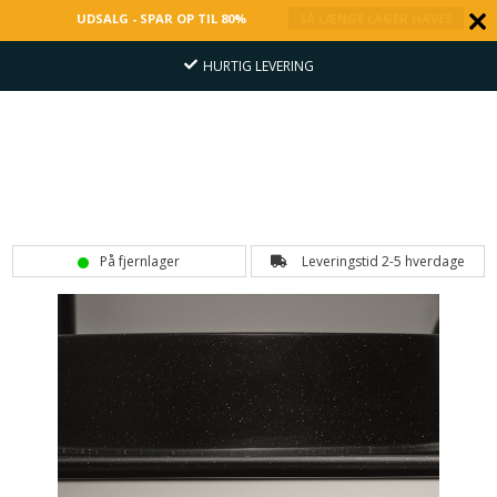
UDSALG - SPAR OP TIL 80%
SÅ LÆNGE LAGER HAVES
HURTIG LEVERING
På fjernlager
Leveringstid 2-5 hverdage