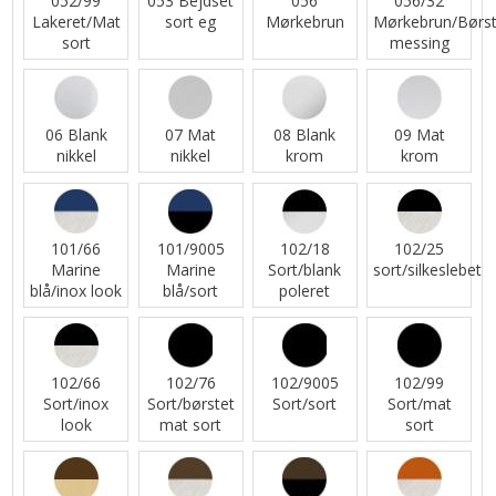
052/99
053 Bejdset
056
056/32
Lakeret/Mat
sort eg
Mørkebrun
Mørkebrun/Børst
sort
messing
06 Blank
07 Mat
08 Blank
09 Mat
nikkel
nikkel
krom
krom
101/66
101/9005
102/18
102/25
Marine
Marine
Sort/blank
sort/silkeslebet
blå/inox look
blå/sort
poleret
102/66
102/76
102/9005
102/99
Sort/inox
Sort/børstet
Sort/sort
Sort/mat
look
mat sort
sort