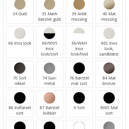
34 Guld
35 Mørk
39 Antik
40 Mat
børstet guld
messing
messing
66 Inox look
66/9005
66/WAH
66S Inox
Inox
Inox
look,
look/sort
look/hvid
sandblæst
70 Sort
74 Gun-
76 Børstet
84 Mat
nikkel
metal
mat sort
bronze
86 Indfarvet
87 Børstet
9 Sort
9005 Mat
sort
kobber
sort