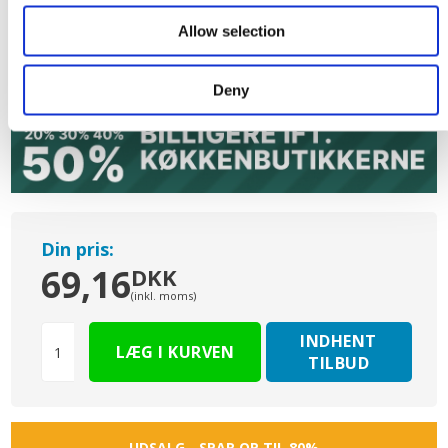
Allow selection
S6011
S8011
S8501 Sort
Løvgrøn
Midnatsblå
m/struktur
m/struktur
m/struktur
Deny
Din pris:
69,16
DKK
(inkl. moms)
INDHENT
TILBUD
UDSALG - SPAR OP TIL 80%