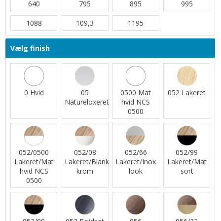
640
795
895
995
1088
109,3
1195
Vælg finish
0 Hvid
05
0500 Mat
052 Lakeret
Natureloxeret
hvid NCS
0500
052/0500
052/08
052/66
052/99
Lakeret/Mat
Lakeret/Blank
Lakeret/Inox
Lakeret/Mat
hvid NCS
krom
look
sort
0500