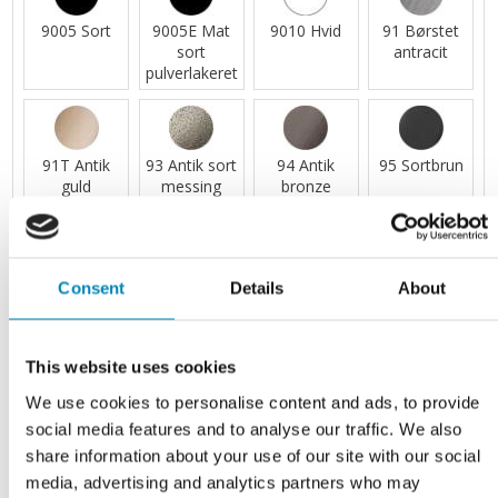
9005 Sort
9005E Mat
9010 Hvid
91 Børstet
sort
antracit
pulverlakeret
91T Antik
93 Antik sort
94 Antik
95 Sortbrun
guld
messing
bronze
96 Børstet
98 Antik
99 Mat sort
99/053
Consent
Details
About
kobber
kobber
Bejdset
sort/Mat
sort
This website uses cookies
We use cookies to personalise content and ads, to provide
social media features and to analyse our traffic. We also
99/74 Mat
992 Bejdset
992/99
C004 Matt
sort/Gun-
sort
Bejdset
Maroon Red
share information about your use of our site with our social
metal
sort/Mat
6030-R
media, advertising and analytics partners who may