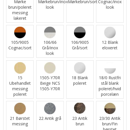
Mørke
Mørkebrun/inox
Mørkebrun/sort
Cognac/inox
brun/poleret
look
look
messing
lakeret
105/9005
106/66
106/9005
12 Blank
Cognac/sort
Grå/inox
Grå/sort
eloxeret
look
15
1505-Y70R
18 Blank
18/0 Rustfri
Ubehandlet
Beige NCS
poleret
stål blank
messing
1505-Y70R
poleret/hvid
poleret
porcelæn
21 Børstet
22 Antik grå
23 Antik
23/30 Antik
messing
brun
brun/Fin
børstet