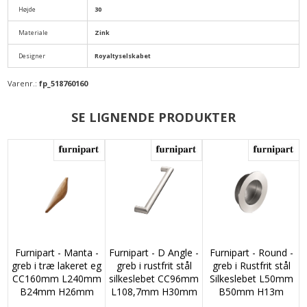
Højde
30
Materiale
Zink
Designer
Royaltyselskabet
Varenr.:
fp_518760160
SE LIGNENDE PRODUKTER
Furnipart - Manta -
Furnipart - D Angle -
Furnipart - Round -
greb i træ lakeret eg
greb i rustfrit stål
greb i Rustfrit stål
CC160mm L240mm
silkeslebet CC96mm
Silkeslebet L50mm
B24mm H26mm
L108,7mm H30mm
B50mm H13m