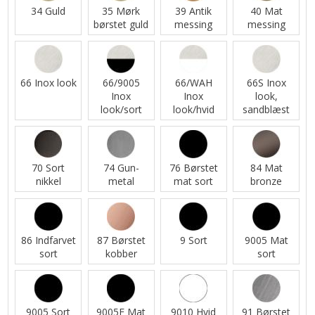
34 Guld
35 Mørk
39 Antik
40 Mat
børstet guld
messing
messing
66 Inox look
66/9005
66/WAH
66S Inox
Inox
Inox
look,
look/sort
look/hvid
sandblæst
70 Sort
74 Gun-
76 Børstet
84 Mat
nikkel
metal
mat sort
bronze
86 Indfarvet
87 Børstet
9 Sort
9005 Mat
sort
kobber
sort
9005 Sort
9005E Mat
9010 Hvid
91 Børstet