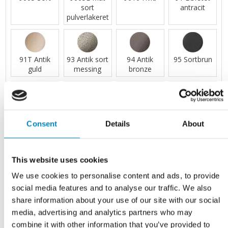
sort
antracit
pulverlakeret
91T Antik
93 Antik sort
94 Antik
95 Sortbrun
guld
messing
bronze
96 Børstet
98 Antik
99 Mat sort
99/053
kobber
kobber
Bejdset
Consent
Details
About
sort/Mat
sort
This website uses cookies
We use cookies to personalise content and ads, to provide
99/74 Mat
992 Bejdset
992/99
C004 Matt
social media features and to analyse our traffic. We also
sort/Gun-
sort
Bejdset
Maroon Red
share information about your use of our site with our social
metal
sort/Mat
6030-R
sort
media, advertising and analytics partners who may
combine it with other information that you’ve provided to