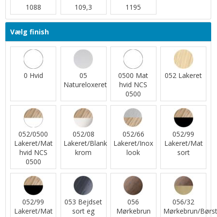
1088
109,3
1195
Vælg finish
0 Hvid
05
0500 Mat
052 Lakeret
Natureloxeret
hvid NCS
0500
052/0500
052/08
052/66
052/99
Lakeret/Mat
Lakeret/Blank
Lakeret/Inox
Lakeret/Mat
hvid NCS
krom
look
sort
0500
052/99
053 Bejdset
056
056/32
Lakeret/Mat
sort eg
Mørkebrun
Mørkebrun/Børst