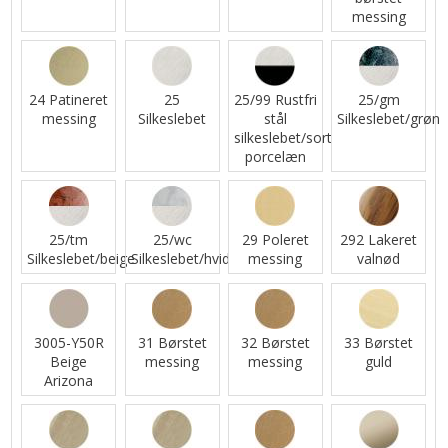
messing
24 Patineret
25
25/99 Rustfri
25/gm
messing
Silkeslebet
stål
Silkeslebet/grøn
silkeslebet/sort
porcelæn
25/tm
25/wc
29 Poleret
292 Lakeret
Silkeslebet/beige
Silkeslebet/hvid
messing
valnød
3005-Y50R
31 Børstet
32 Børstet
33 Børstet
Beige
messing
messing
guld
Arizona