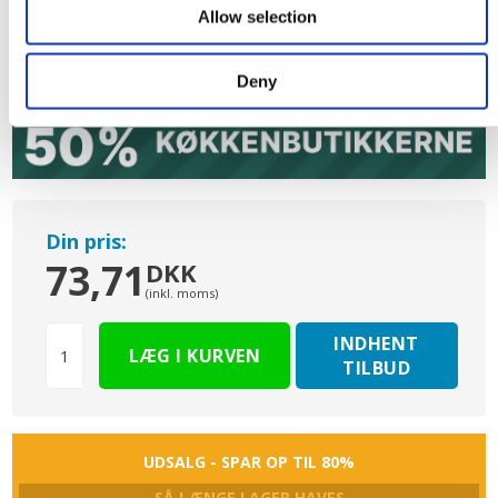
S6011
S8011
S8501 Sort
Allow selection
Løvgrøn
Midnatsblå
m/struktur
m/struktur
m/struktur
Deny
Din pris:
73,71
DKK
(inkl. moms)
INDHENT
TILBUD
UDSALG - SPAR OP TIL 80%
SÅ LÆNGE LAGER HAVES