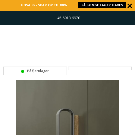
UDSALG - SPAR OP TIL 80%
SÅ LÆNGE LAGER HAVES
+45 6913 6970
På fjernlager