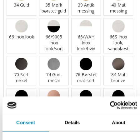
34 Guld
35 Mørk
39 Antik
40 Mat
børstet guld
messing
messing
66 Inox look
66/9005
66/WAH
66S Inox
Inox
Inox
look,
look/sort
look/hvid
sandblæst
70 Sort
74 Gun-
76 Børstet
84 Mat
nikkel
metal
mat sort
bronze
86 Indfarvet
87 Børstet
9 Sort
9005 Mat
sort
kobber
sort
Consent
Details
About
9005 Sort
9005E Mat
9010 Hvid
91 Børstet