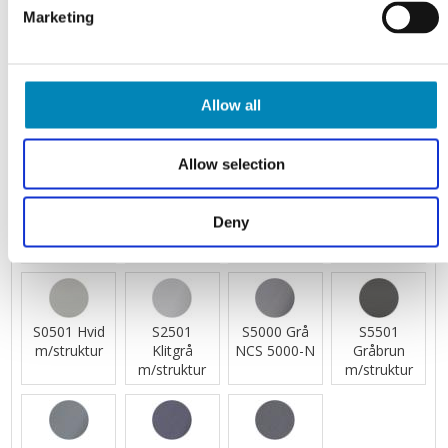
Marketing
C005 Matt
C006 Matt
C007 Glossy
C008 Glossy
Slate Blue
Dusty
Maroon Red
Slate Blue
5020-B
Yellow 1505-
6030-R
5020-B
Allow all
Y
Allow selection
C009 Glossy
S 2005-Y60R
S 5000-N
S 8000-N
Dusty
Beige NCS
Grå NCS
Antracit NCS
Deny
Yellow 1505-
2005-Y60R
5000-N
8000-N
Y
S0501 Hvid
S2501
S5000 Grå
S5501
m/struktur
Klitgrå
NCS 5000-N
Gråbrun
m/struktur
m/struktur