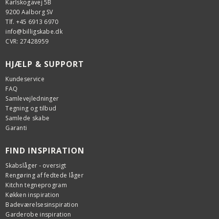
Karlskogavej 5B
9200 Aalborg SV
Tlf. +45 6913 6970
info@billigskabe.dk
CVR: 27428959
HJÆLP & SUPPORT
Kundeservice
FAQ
Samlevejledninger
Tegning og tilbud
Samlede skabe
Garanti
FIND INSPIRATION
Skabslåger - oversigt
Rengøring af fedtede låger
Kitchn tegneprogram
Køkken inspiration
Badeværelsesinspiration
Garderobe inspiration