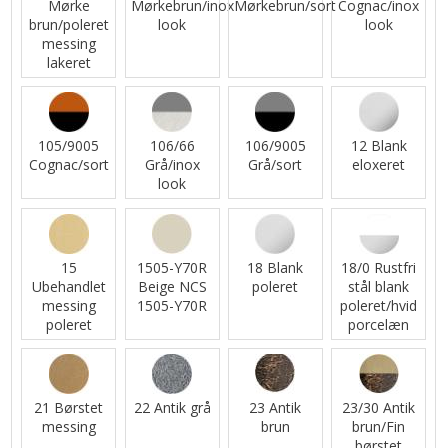
Mørke
Mørkebrun/inox
Mørkebrun/sort
Cognac/inox
brun/poleret
look
look
messing
lakeret
105/9005
106/66
106/9005
12 Blank
Cognac/sort
Grå/inox
Grå/sort
eloxeret
look
15
1505-Y70R
18 Blank
18/0 Rustfri
Ubehandlet
Beige NCS
poleret
stål blank
messing
1505-Y70R
poleret/hvid
poleret
porcelæn
21 Børstet
22 Antik grå
23 Antik
23/30 Antik
messing
brun
brun/Fin
børstet