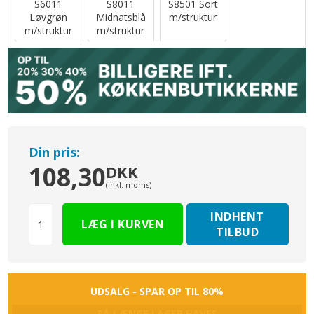
S6011
S8011
S8501 Sort
Løvgrøn
Midnatsblå
m/struktur
m/struktur
m/struktur
Din pris:
108,30
DKK
(inkl. moms)
INDHENT
TILBUD
UDSALG - SPAR OP TIL 80%
SÅ LÆNGE LAGER HAVES