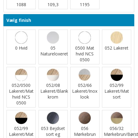
1088
109,3
1195
Vælg finish
0 Hvid
05
0500 Mat
052 Lakeret
Natureloxeret
hvid NCS
0500
052/0500
052/08
052/66
052/99
Lakeret/Mat
Lakeret/Blank
Lakeret/Inox
Lakeret/Mat
hvid NCS
krom
look
sort
0500
052/99
053 Bejdset
056
056/32
Lakeret/Mat
sort eg
Mørkebrun
Mørkebrun/Børst