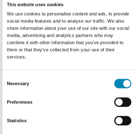
sort
antracit
This website uses cookies
pulverlakeret
We use cookies to personalise content and ads, to provide
social media features and to analyse our traffic. We also
share information about your use of our site with our social
91T Antik
93 Antik sort
94 Antik
95 Sortbrun
media, advertising and analytics partners who may
guld
messing
bronze
combine it with other information that you’ve provided to
them or that they’ve collected from your use of their
services.
96 Børstet
98 Antik
99 Mat sort
99/053
kobber
kobber
Bejdset
sort/Mat
Consent
sort
Necessary
Selection
Preferences
99/74 Mat
992 Bejdset
992/99
C004 Matt
sort/Gun-
sort
Bejdset
Maroon Red
metal
sort/Mat
6030-R
Statistics
sort