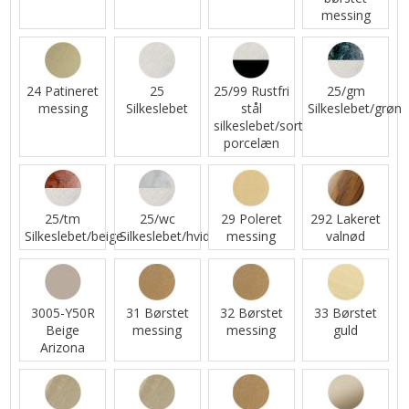
messing
24 Patineret
25
25/99 Rustfri
25/gm
messing
Silkeslebet
stål
Silkeslebet/grøn
silkeslebet/sort
porcelæn
25/tm
25/wc
29 Poleret
292 Lakeret
Silkeslebet/beige
Silkeslebet/hvid
messing
valnød
3005-Y50R
31 Børstet
32 Børstet
33 Børstet
Beige
messing
messing
guld
Arizona