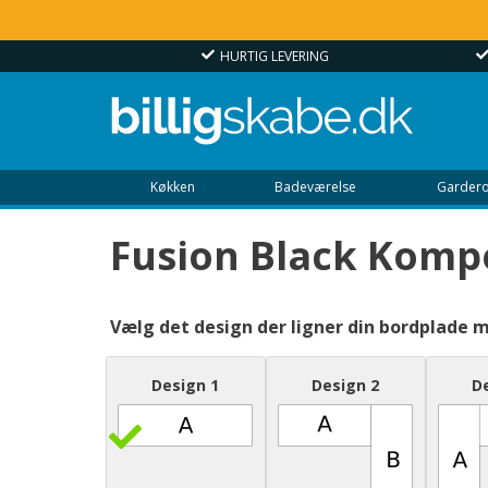
ERING
OVER 100.000 GLADE KUNDER
Køkken
Badeværelse
Gardero
Fusion Black Komp
Vælg det design der ligner din bordplade 
Design 1
Design 2
D