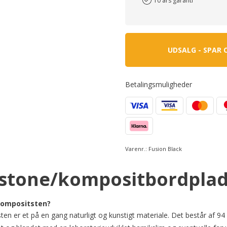
10 års garanti
UDSALG - SPAR 
Betalingsmuligheder
Varenr.:
Fusion Black
estone/kompositbordpla
Kompositsten?
en er et på en gang naturligt og kunstigt materiale. Det består af 94 