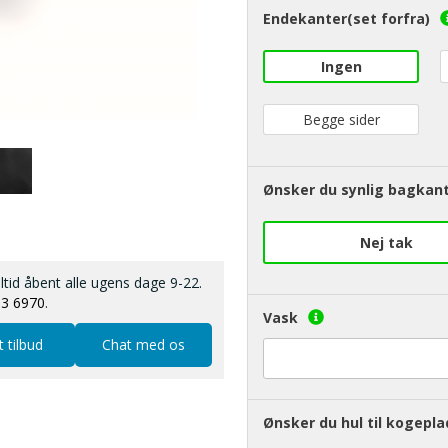
Endekanter(set forfra)
Ingen
Begge sider
Ønsker du synlig bagkant
Nej tak
altid åbent alle ugens dage 9-22.
13 6970
.
Vask
t tilbud
Chat med os
Ønsker du hul til kogepla