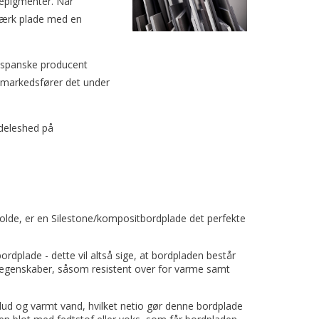
vepigmenter. Når
stærk plade med en
n spanske producent
g markedsfører det under
deleshed på
holde, er en Silestone/kompositbordplade det perfekte
rdplade - dette vil altså sige, at bordpladen består
e egenskaber, såsom resistent over for varme samt
ud og varmt vand, hvilket netio gør denne bordplade