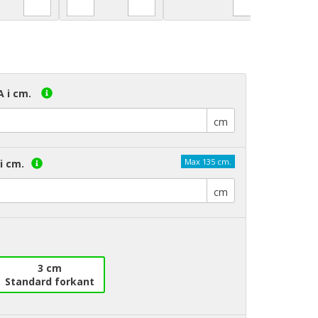
A i cm.
cm
Max 135 cm.
i cm.
cm
3 cm
Standard forkant