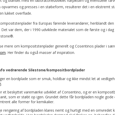
et og blandet med en laboratorieudviklet harpikslim og eventuelle far
 opvarmes og presses i en støbeform, resulterer det i en ekstremt 
n lukket overflade.
kompositstenplader fra Europas førende leverandører, heriblandt de
 Det var dem, der i 1990 udviklede materialet som de første og i da
lestone®.
se mere om kompositstenplader generelt og Cosentinos plader i sær
.com
. Her finder du også masser af inspiration.
nfo vedrørende Silestone/kompositbordplader
ger en bordplade som er smuk, holdbar og ikke mindst let at vedlige
g.
er et beskyttet varemærke udviklet af Consentino, og er en kompositbo
ranit, som er støbt op igen. Grundet dette får bordpladen nogle god
mtrent alle former for kemikalier.
e rengøring af bordpladen klares nemt og hurtigt med en omvredet kl