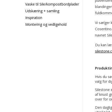
pulveriser
Vaske til Sile/kompositbordplader
blandingen
Udskæring + samling
fuldkomme
Inspiration
Vi sælger 
Montering og vedligehold
Cosentino.
navnet Si
Du kan læ
silestone
Produkti
Hvis du sø
valg for di
Silestone 
af knust g
over for o
Den daglig