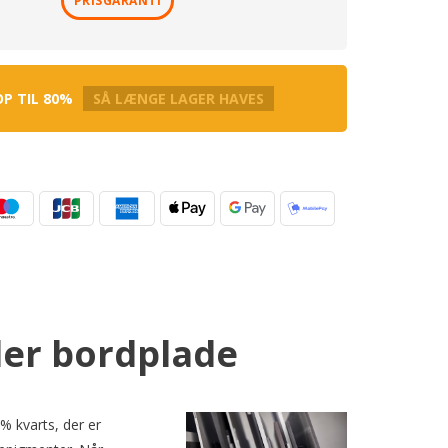
PRISGARANTI
OP TIL 80%
SÅ LÆNGE LAGER HAVES
der bordplade
% kvarts, der er