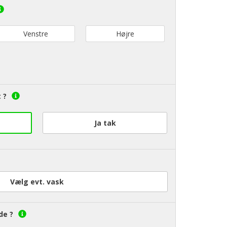
Venstre
Højre
 ?
Ja tak
Vælg evt. vask
de ?