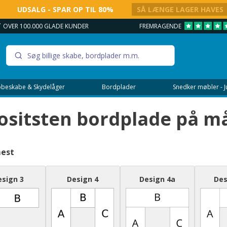
UDSALG - SPAR OP TIL 80%
SÅ LÆNGE LAGER HAVES
FREMRAGENDE
VEJLEDNING - 7 DAGE OM UGE
beskabe & Skydelåger
Bordplader
Snedker møbler - 
ositsten bordplade på m
mest
esign 3
Design 4
Design 4a
Des