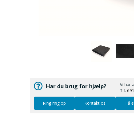
Vi har 
Har du brug for hjælp?
Tlf.
69
Ring mig op
Kontakt os
Få e