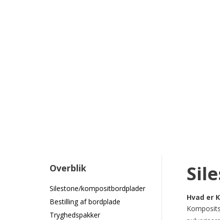
Sil
Overblik
Silestone/kompositbordplader
Hvad er 
Bestilling af bordplade
Kompositst
Tryghedspakker