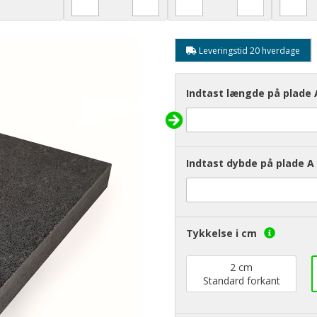
Leveringstid 20 hverdage
Indtast længde på plade 
Indtast dybde på plade A 
Tykkelse i cm
2 cm
Standard forkant