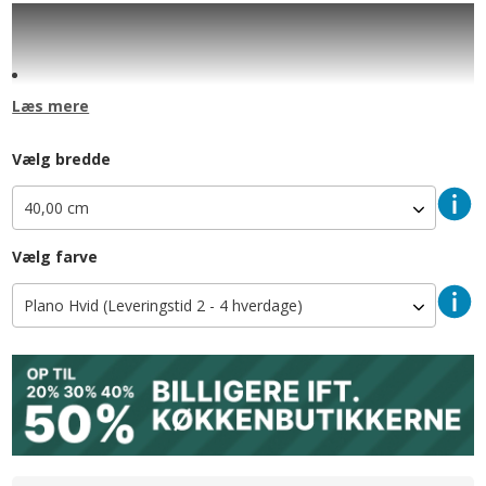
Højskab med frontudtræk
inkl. 5 kurve med 2-delt låge
Låge nederst H: 700 mm / 70 cm
Låge øverst H: 1244 mm / 124,4 cm
Læs mere
5 stk. mat krom kurve
Indbygget fuldt udtræk samt softclose
Skabshøjde: 1952 mm / 195,2 cm
Vælg bredde
Bredde: 400 mm / 40 cm
Dybde: 580 mm / 58 cm (m. låge 60 cm)
Skabet lagerføres
Dansk kvalitet - produceret i Aulum
Vælg farve