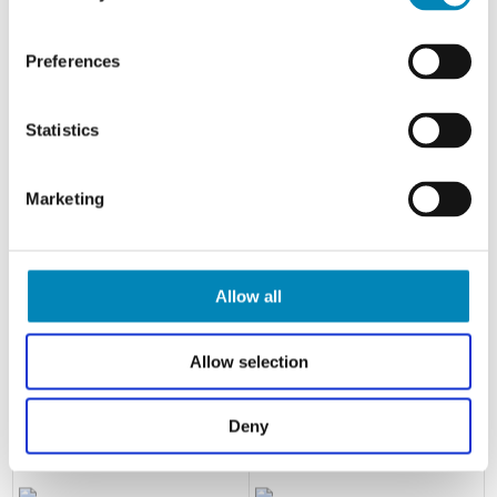
Preferences
Statistics
Marketing
Kitchn Emhætteskab med
Kitchn Emhætteskab med
aftagelig reol , 3 hylder og 1
aftagelig reol , 2 hylder og 2
låge H:576 D:320 B:600
låger H:576 D:320 B:600
Allow all
1.124,20 DKK
1.333,20 DKK
Allow selection
Deny