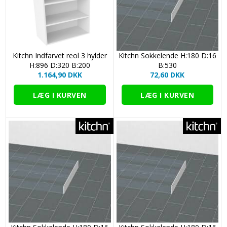
Kitchn Indfarvet reol 3 hylder
Kitchn Sokkelende H:180 D:16
H:896 D:320 B:200
B:530
1.164,90 DKK
72,60 DKK