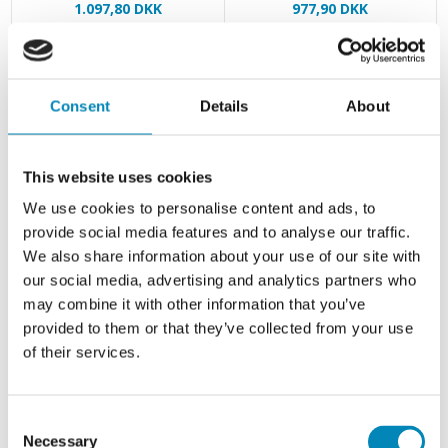
1.097,80 DKK
977,90 DKK
Consent
Details
About
This website uses cookies
We use cookies to personalise content and ads, to
provide social media features and to analyse our traffic.
We also share information about your use of our site with
our social media, advertising and analytics partners who
may combine it with other information that you’ve
Kitchn Indfarvet højskabsside
Kitchn Komfurskab, m/lav
med udluftning til
skuffe, 96mm frontstykke i
provided to them or that they’ve collected from your use
køl/ovnH:2144mm D:580
bund. H:704 B:600 D:580
of their services.
1.097,80 DKK
2.311,10 DKK
Consent
Necessary
Selection