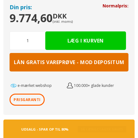
Normalpris:
Din pris:
9.774,60
DKK
(inkl. moms)
LÅN GRATIS VAREPRØVE - MOD DEPOSITUM
e-mærket webshop
100.000+ glade kunder
PRISGARANTI
UDSALG - SPAR OP TIL 80%
SÅ LÆNGE LAGER HAVES