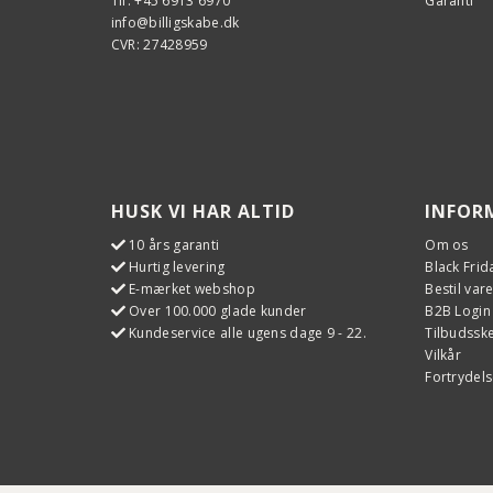
Tlf. +45 6913 6970
Garanti
info@billigskabe.dk
CVR: 27428959
HUSK VI HAR ALTID
INFOR
10 års garanti
Om os
Hurtig levering
Black Frid
E-mærket webshop
Bestil var
Over 100.000 glade kunder
B2B Login
Kundeservice alle ugens dage 9 - 22.
Tilbudss
Vilkår
Fortrydels