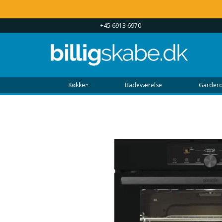
 UGEN 9 - 22
+45 6913 6970
Køkken
Badeværelse
Gardero