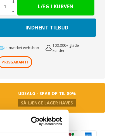
+
-
 Ovntemperatur
C
 af den største bageplade
INDHENT TILBUD
 cm²
eholder
100.000+ glade
e-mærket webshop
ening
kunder
PRISGARANTI
tegreret
r
Touch
omiske knapper
UDSALG - SPAR OP TIL 80%
metyper
SÅ LÆNGE LAGER HAVES
rmning
g forvarmning
ingsmuligheder
rmning
uft
rmning