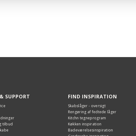
Opva
Pizza
Opva
Gentl
Opva
AirFr
Opva
Aqua-
Ef
Opva
Optøn
Opva
Geno
Opva
Opvar
Opva
Sabba
Opva
 & SUPPORT
FIND INSPIRATION
Damp
Be
ice
Skabslåger - oversigt
Ege
Rengøring af fedtede låger
edninger
Kitchn tegneprogram
Step
 tilbud
Køkken inspiration
Ja
skabe
Badeværelsesinspiration
Ovnbe