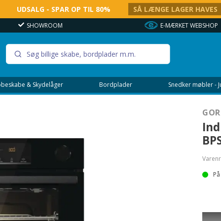
UDSALG - SPAR OP TIL 80%
SÅ LÆNGE LAGER HAVES
SHOWROOM
E-MÆRKET WEBSHOP
beskabe & Skydelåger
Bordplader
Snedker møbler - 
GOR
Ind
BP
Varenr
På