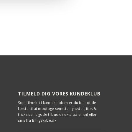
rmning
 funktion
rmning
eBake
rmning
y+
rmning
rengøring
fektivitet
rmning
ing
rmning
pvarmning
rmning
mning af tallerkner
rmning
th funktion
rmning
TILMELD DIG VORES KUNDEKLUB
Assist
tjening
Som tilmeldt i kundeklubben er du blandt de
nskaber
første til at modtage seneste nyheder, tips &
tricks samt gode tilbud direkte på email eller
Bake
sms fra Billigskabe.dk
lysning