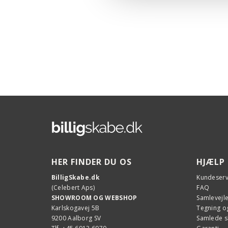
HER FINDER DU OS
HJÆLP
BilligSkabe.dk
Kundeserv
(Celebert Aps)
FAQ
SHOWROOM OG WEBSHOP
Samlevejl
Karlskogavej 5B
Tegning og
9200 Aalborg SV
Samlede 