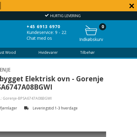
HURTIG LEVERING
OVER
+45 6913 6970
0
Kundeservice: 9 - 22
Chat med os
Indkøbskurv
Just Wood
Hvidevarer
Tilbehør
ENJE
bygget Elektrisk ovn - Gorenje
SA6747A08BGWI
.:
Gorenje-BPSA6747A08BGWI
 fjernlager
Leveringstid 1-3 hverdage