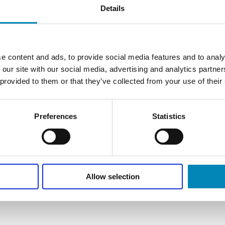
Varml
Details
Opva
Overv
Opva
Lille 
Opva
e content and ads, to provide social media features and to analy
Prod
Turb
 our site with our social media, advertising and analytics partn
Opva
 provided to them or that they’ve collected from your use of their
Stor gr
Spec
Opva
Ge
Bund-
Leve
Opva
Preferences
Statistics
Light
Opva
Kon
Overv
Opva
Stor g
Opva
Allow selection
Stor 
Opva
Lille
Opva
Froz