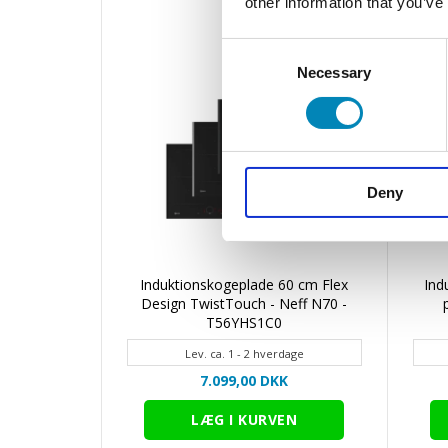
other information that you’ve
Consent
Necessary
Selection
Deny
0 cm Flex
Induktionskogeplade 60 cm Flex
Ind
T69YYV4C0
Design TwistTouch - Neff N70 -
T56YHS1C0
dage
Lev. ca. 1 - 2 hverdage
K
7.099,00 DKK