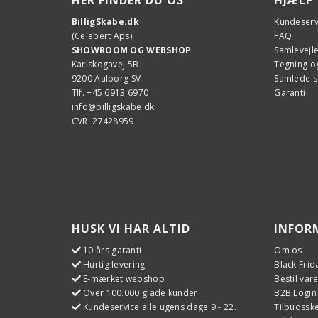
BilligSkabe.dk
Kundeserv
(Celebert Aps)
FAQ
SHOWROOM OG WEBSHOP
Samlevejl
Karlskogavej 5B
Tegning og
9200 Aalborg SV
Samlede 
Tlf. +45 6913 6970
Garanti
info@billigskabe.dk
CVR: 27428959
HUSK VI HAR ALTID
INFOR
10 års garanti
Om os
Hurtig levering
Black Frid
E-mærket webshop
Bestil var
Over 100.000 glade kunder
B2B Login
Kundeservice alle ugens dage 9 - 22.
Tilbudss