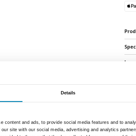
samme
større
• Qui
autom
tilsta
Prod
• Rest
alle t
inden
Spec
sekun
Fle
Hjælp
Leve
• 11 
tempe
Kon
• Mad
tempe
conne
Details
Forb
• Hom
smart
slukke
e content and ads, to provide social media features and to analy
SE LIGNENDE PRODUKTER
yderl
• Coo
 our site with our social media, advertising and analytics partn
emhæt