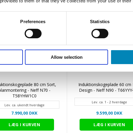
 provided to them or that they’ve collected from your use of their
Br
emhæt
emhæt
kogep
• Sma
Preferences
Statistics
autom
der l
madla
Home 
• via
(part
Allow selection
• Opd
Home 
med d
softw
uktionskogeplade 80 cm Sort,
Induktionskogeplade 60 cm 
Desi
planmontering - Neff N70 -
Design - Neff N90 - T66YY
• Nef
T58YHW1C0
desig
Lev. ca. 1 - 2 hverdage
Lev. ca. ukendt hverdage
Tid
Sikk
7.990,00 DKK
9.599,00 DKK
• Digi
der s
• Børn