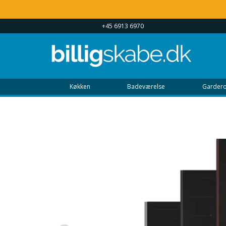
 UGEN 9 - 22
+45 6913 6970
Køkken
Badeværelse
Gardero