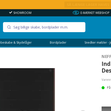
UDSALG - SPAR OP TIL 80%
SÅ LÆNGE LAGER HAVES
SHOWROOM
E-MÆRKET WEBSHOP
beskabe & Skydelåger
Bordplader
Snedker møbler - 
NEF
Ind
Des
Varenr
På
• 60 c