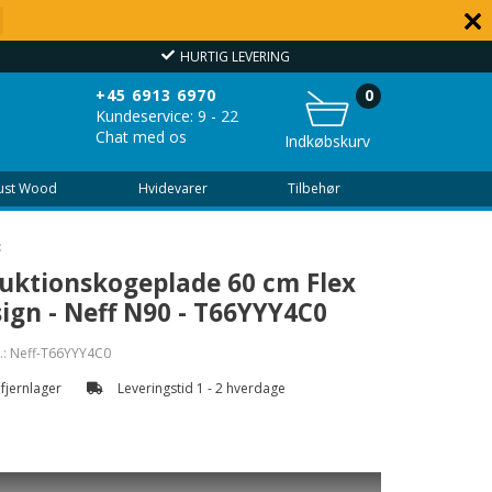
HURTIG LEVERING
OVER
+45 6913 6970
0
Kundeservice: 9 - 22
Chat med os
Indkøbskurv
Just Wood
Hvidevarer
Tilbehør
F
uktionskogeplade 60 cm Flex
ign - Neff N90 - T66YYY4C0
.:
Neff-T66YYY4C0
 fjernlager
Leveringstid 1 - 2 hverdage
m: plads til 4 gryder eller pander.