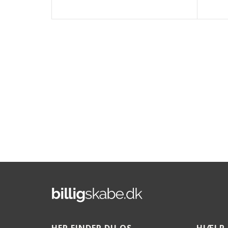
HER FINDER DU OS
HJÆLP