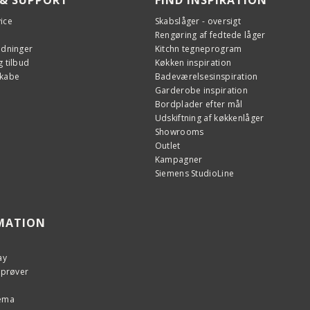
ice
Skabslåger - oversigt
Rengøring af fedtede låger
edninger
Kitchn tegneprogram
 tilbud
Køkken inspiration
For
skabe
Badeværelsesinspiration
Garderobe inspiration
Bordplader efter mål
Udskiftning af køkkenlåger
Showrooms
Outlet
Kampagner
Siemens StudioLine
MATION
ay
eprøver
kema