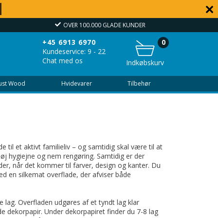
OVER 100.000 GLADE KUNDER
+45 6913 6970
0
Kundeservice: 9 - 22
Chat med os
Indkøbskurv
Just Wood
Hvidevarer
Tilbehør
 til et aktivt familieliv – og samtidig skal være til at
høj hygiejne og nem rengøring. Samtidig er der
r, når det kommer til farver, design og kanter. Du
ed en silkemat overflade, der afviser både
e lag. Overfladen udgøres af et tyndt lag klar
e dekorpapir. Under dekorpapiret finder du 7-8 lag