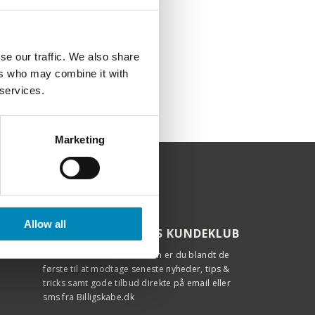
se our traffic. We also share
ers who may combine it with
 services.
Marketing
Allow all
TILMELD DIG VORES KUNDEKLUB
Som tilmeldt i kundeklubben er du blandt de
første til at modtage seneste nyheder, tips &
tricks samt gode tilbud direkte på email eller
sms fra Billigskabe.dk