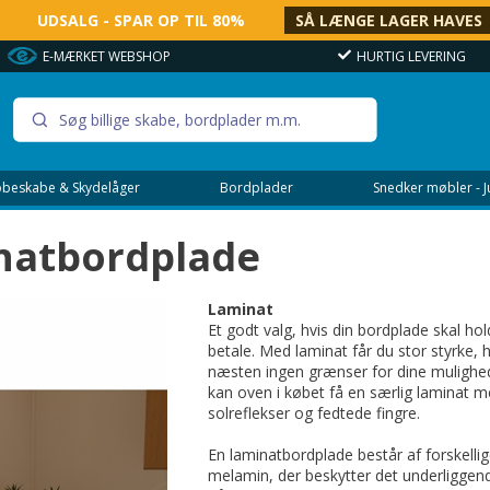
UDSALG - SPAR OP TIL 80%
SÅ LÆNGE LAGER HAVES
E-MÆRKET WEBSHOP
HURTIG LEVERING
beskabe & Skydelåger
Bordplader
Snedker møbler - 
minatbordplade
Laminat
Et godt valg, hvis din bordplade skal holde
betale. Med laminat får du stor styrke, 
næsten ingen grænser for dine mulighede
kan oven i købet få en særlig laminat m
solreflekser og fedtede fingre.
En laminatbordplade består af forskellig
melamin, der beskytter det underliggend