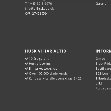
Tlf. +45 6913 6970
Garanti
info@billigskabe.dk
CVR: 27428959
HUSK VI HAR ALTID
INFOR
10 års garanti
Om os
Hurtig levering
Black Frid
E-mærket webshop
Bestil var
Over 100.000 glade kunder
B2B Login
Kundeservice alle ugens dage 9 - 22.
Tilbudss
Vilkår
Fortrydels