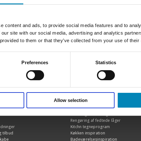
e content and ads, to provide social media features and to analy
 our site with our social media, advertising and analytics partn
 provided to them or that they’ve collected from your use of their
Preferences
Statistics
Allow selection
 & SUPPORT
FIND INSPIRATION
ice
Skabslåger - oversigt
Rengøring af fedtede låger
edninger
Kitchn tegneprogram
 tilbud
Køkken inspiration
skabe
Badeværelsesinspiration