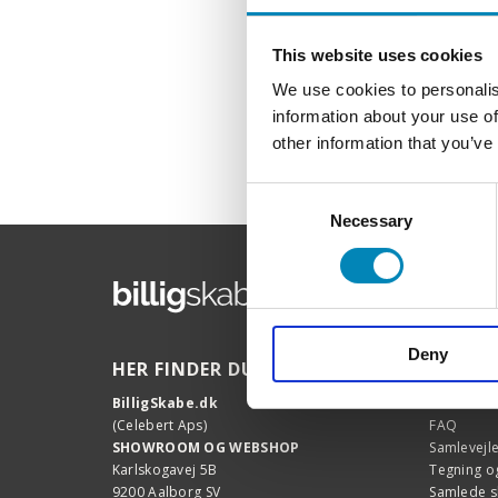
This website uses cookies
We use cookies to personalis
information about your use of
other information that you’ve
Consent
Necessary
Selection
Deny
HER FINDER DU OS
HJÆLP
BilligSkabe.dk
Kundeserv
(Celebert Aps)
FAQ
SHOWROOM OG WEBSHOP
Samlevejl
Karlskogavej 5B
Tegning og
9200 Aalborg SV
Samlede 