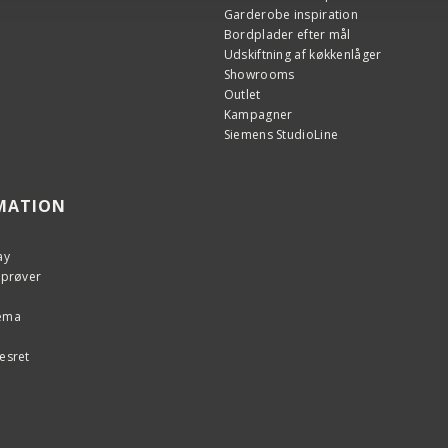
Garderobe inspiration
Bordplader efter mål
Udskiftning af køkkenlåger
Showrooms
Outlet
Kampagner
Siemens StudioLine
MATION
ay
eprøver
kema
esret