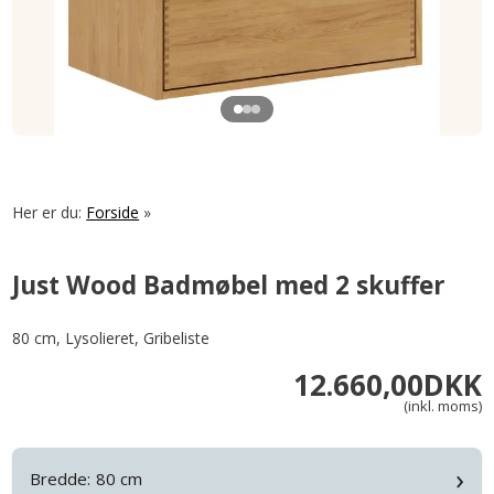
Her er du:
Forside
»
Just Wood Badmøbel med 2 skuffer
80 cm, Lysolieret, Gribeliste
12.660,00
DKK
(inkl. moms)
›
Bredde:
80 cm