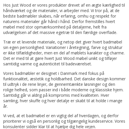
Hos Just Wood er vores produkter drevet af en ægte kærlighed til
håndværket og de materialer, vi arbejder med. Vi tror på, at de
bedste badmøbler skabes, når erfaring, omhu og respekt for
naturens materialer går hånd i hånd. Derfor fremstilles hvert
møbel med stor opmærksomhed på detaljerne, helt fra
udvælgelsen af det massive egetræ til den færdige overflade.
Træ er et levende materiale, og netop det giver hvert badmøbel
sin egen personlighed. Variationer i åretegning, farve og struktur
er ikke tilfældigheder, men en del af møblets karakter og charme.
Det er med til at gøre hvert Just Wood møbel unikt og tilføjer
samtidig varme og autenticitet til badeværelset.
Vores badmøbler er designet i Danmark med fokus på
funktionalitet, æstetik og holdbarhed. Det danske design kommer
til udtryk i de rene linjer, de gennemtænkte løsninger og den
rolige helhed, som passer ind i både moderne og klassiske hjem.
Samtidig går vi aldrig på kompromis med kvaliteten. Hver
samling, hver skuffe og hver detalje er skabt til at holde i mange
år.
Vi ved, at et badmøbel er en vigtig del af hverdagen, og derfor
prioriterer vi også en personlig og tilgængelig kundeservice. Vores
konsulenter sidder klar til at hjælpe dig hele vejen.