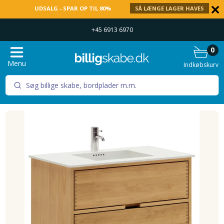
UDSALG - SPAR OP TIL 80%
SÅ LÆNGE LAGER HAVES
+45 6913 6970
0
Menu
Indkøbskurv