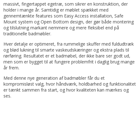
massivt, fingertappet egetræ, som sikrer en konstruktion, der
holder i mange år. Samtidig er møblet spækket med
gennemtænkte features som Easy Access installation, Safe
Mount system og Open Bottom design, der gør både montering
og tilslutning markant nemmere og mere fleksibel end på
traditionelle badmøbler.
Hver detalje er optimeret, fra rummelige skuffer med fuldudtræk
og blød lukning til smarte vaskeudskæringer og ekstra plads til
rørføring. Resultatet er et badmøbel, der ikke bare ser godt ud,
men som er bygget til at fungere problemfrit i daglig brug mange
år frem.
Med denne nye generation af badmøbler får du et
kompromisløst valg, hvor håndværk, holdbarhed og funktionalitet
er tænkt sammen fra start, og hvor kvaliteten kan mærkes og
ses.