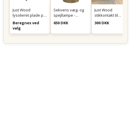
Just Wood
Sekvens væg- og
Just Wood
lysolieret plade på
spejllampe -
stikkontakt til
mål
Messing
montering i skuffe
Beregnes ved
650 DKK
300 DKK
eller skab - Sort
valg