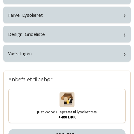
›
Farve:
Lysolieret
›
Design:
Gribeliste
›
Vask:
Ingen
Anbefalet tilbehør:
Just Wood Plejesæt til lysoliet træ
+480 DKK