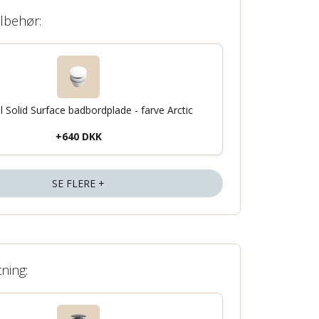
ilbehør:
il Solid Surface badbordplade - farve Arctic
+640 DKK
SE FLERE +
tning: