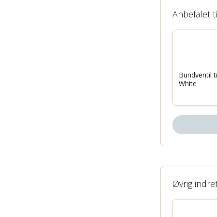
Anbefalet t
Bundventil t
White
Øvrig indre