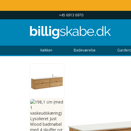
 UGEN 9 - 22
+45 6913 6970
Køkken
Badeværelse
Gardero