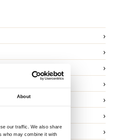
›
›
›
›
About
›
vask
›
ng
se our traffic. We also share
›
ld og garanti
ers who may combine it with