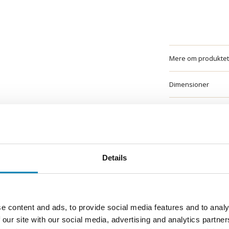
Mere om produktet
Dimensioner
Features
Vigtig information
Details
Solid Surface bad
Bestilling og leveri
e content and ads, to provide social media features and to analy
Montage, vedligeho
 our site with our social media, advertising and analytics partn