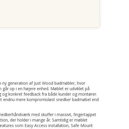
 ny generation af Just Wood badmøbler, hvor
gn går op i en højere enhed. Møblet er udviklet på
g og konkret feedback fra både kunder og montører.
 et endnu mere kompromisløst snedker badmøbel end
snedkerhåndværk med skuffer i massivt, fingertappet
tion, der holder i mange år. Samtidig er møblet
tures som Easy Access installation, Safe Mount