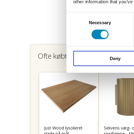
other information that you’ve
Consent
Necessary
Selection
Ofte købt sammen
Deny
Just Wood lysolieret
Sekvens væg- 
plade på mål
spejllampe - M