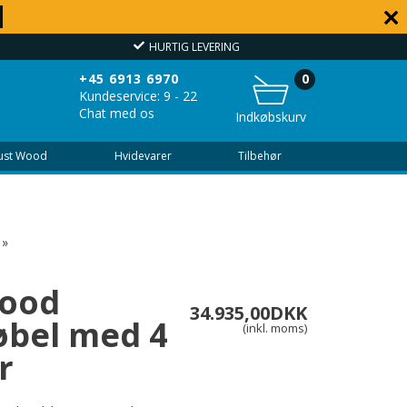
HURTIG LEVERING
OVER
+45 6913 6970
0
Kundeservice: 9 - 22
Chat med os
Indkøbskurv
Just Wood
Hvidevarer
Tilbehør
»
Wood
34.935,00
DKK
bel med 4
(inkl. moms)
r