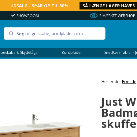
UDSALG - SPAR OP TIL 80%
SÅ LÆNGE LAGER HAVES
SHOWROOM
E-MÆRKET WEBSHOP
beskabe & Skydelåger
Bordplader
Snedker møbler - 
Her er du:
Forside
Just 
Badmø
skuffe