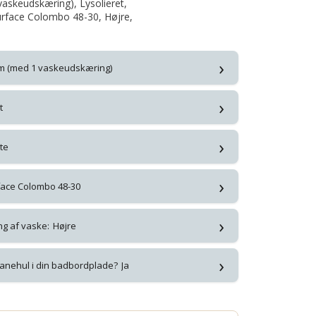
askeudskæring), Lysolieret,
Surface Colombo 48-30, Højre,
›
cm (med 1 vaskeudskæring)
›
t
›
te
›
face Colombo 48-30
›
ng af vaske:
Højre
›
anehul i din badbordplade?
Ja