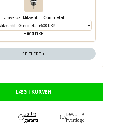
Universal klikventil - Gun metal
+600 DKK
SE FLERE +
30 års
Lev.
5 - 9
garanti
hverdage