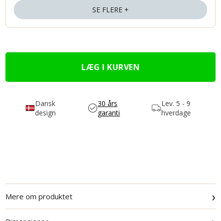
SE FLERE +
Dansk
30 års
Lev.
5 - 9
design
garanti
hverdage
›
Mere om produktet