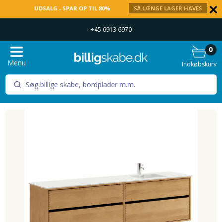
UDSALG - SPAR OP TIL 80%
SÅ LÆNGE LAGER HAVES
+45 6913 6970
0
Menu
Indkøbskurv