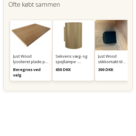
Ofte købt sammen
Just Wood
Sekvens væg- og
Just Wood
lysolieret plade på
spejllampe -
stikkontakt til
mål
Messing
montering i skuffe
Beregnes ved
650 DKK
300 DKK
eller skab - Sort
valg