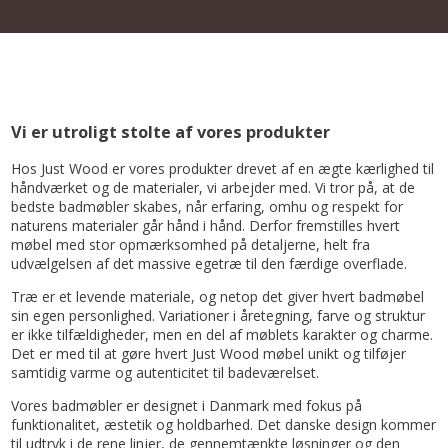
Vi er utroligt stolte af vores produkter
Hos Just Wood er vores produkter drevet af en ægte kærlighed til
håndværket og de materialer, vi arbejder med. Vi tror på, at de
bedste badmøbler skabes, når erfaring, omhu og respekt for
naturens materialer går hånd i hånd. Derfor fremstilles hvert
møbel med stor opmærksomhed på detaljerne, helt fra
udvælgelsen af det massive egetræ til den færdige overflade.
Træ er et levende materiale, og netop det giver hvert badmøbel
sin egen personlighed. Variationer i åretegning, farve og struktur
er ikke tilfældigheder, men en del af møblets karakter og charme.
Det er med til at gøre hvert Just Wood møbel unikt og tilføjer
samtidig varme og autenticitet til badeværelset.
Vores badmøbler er designet i Danmark med fokus på
funktionalitet, æstetik og holdbarhed. Det danske design kommer
til udtryk i de rene linjer, de gennemtænkte løsninger og den