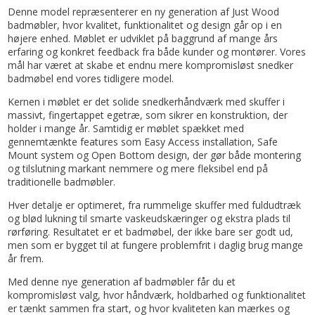
Denne model repræsenterer en ny generation af Just Wood
badmøbler, hvor kvalitet, funktionalitet og design går op i en
højere enhed. Møblet er udviklet på baggrund af mange års
erfaring og konkret feedback fra både kunder og montører. Vores
mål har været at skabe et endnu mere kompromisløst snedker
badmøbel end vores tidligere model.
Kernen i møblet er det solide snedkerhåndværk med skuffer i
massivt, fingertappet egetræ, som sikrer en konstruktion, der
holder i mange år. Samtidig er møblet spækket med
gennemtænkte features som Easy Access installation, Safe
Mount system og Open Bottom design, der gør både montering
og tilslutning markant nemmere og mere fleksibel end på
traditionelle badmøbler.
Hver detalje er optimeret, fra rummelige skuffer med fuldudtræk
og blød lukning til smarte vaskeudskæringer og ekstra plads til
rørføring. Resultatet er et badmøbel, der ikke bare ser godt ud,
men som er bygget til at fungere problemfrit i daglig brug mange
år frem.
Med denne nye generation af badmøbler får du et
kompromisløst valg, hvor håndværk, holdbarhed og funktionalitet
er tænkt sammen fra start, og hvor kvaliteten kan mærkes og