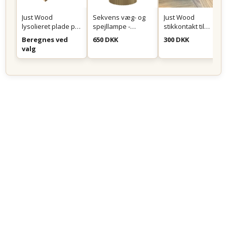
Just Wood
Sekvens væg- og
Just Wood
lysolieret plade på
spejllampe -
stikkontakt til
mål
Messing
montering i skuffe
Beregnes ved
650 DKK
300 DKK
eller skab - Sort
valg