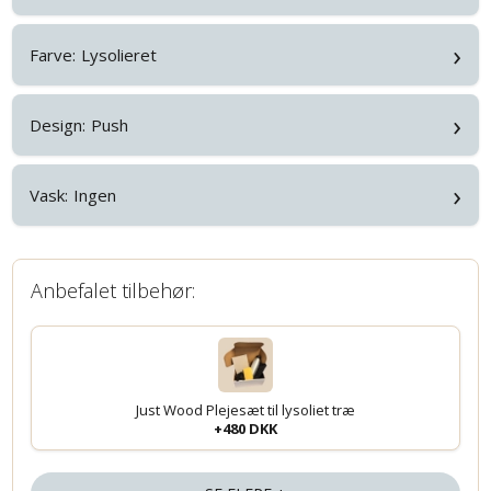
›
Farve:
Lysolieret
›
Design:
Push
›
Vask:
Ingen
Anbefalet tilbehør:
Just Wood Plejesæt til lysoliet træ
+480 DKK