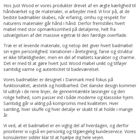
Hos Just Wood er vores produkter drevet af en ægte kærlighed til
håndværket og de materialer, vi arbejder med. Vi tror på, at de
bedste badmøbler skabes, når erfaring, omhu og respekt for
naturens materialer går hånd i hånd. Derfor fremstilles hvert
møbel med stor opmærksomhed på detaljerne, helt fra
udvælgelsen af det massive egetræ til den færdige overflade.
Træ er et levende materiale, og netop det giver hvert badmøbel
sin egen personlighed. Variationer i åretegning, farve og struktur
er ikke tilfældigheder, men en del af møblets karakter og charme.
Det er med til at gøre hvert Just Wood møbel unikt og tilføjer
samtidig varme og autenticitet til badeværelset.
Vores badmøbler er designet i Danmark med fokus på
funktionalitet, æstetik og holdbarhed. Det danske design kommer
til udtryk i de rene linjer, de gennemtænkte løsninger og den
rolige helhed, som passer ind i både moderne og klassiske hjem.
Samtidig går vi aldrig på kompromis med kvaliteten. Hver
samling, hver skuffe og hver detalje er skabt til at holde i mange
år.
Vi ved, at et badmøbel er en vigtig del af hverdagen, og derfor
prioriterer vi også en personlig og tilgængelig kundeservice. Vores
konsulenter sidder klar til at hjælpe dig hele vejen.