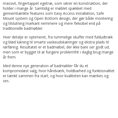
massivt, fingertappet egetræ, som sikrer en konstruktion, der
holder i mange år. Samtidig er møblet spækket med
gennemtænkte features som Easy Access installation, Safe
Mount system og Open Bottom design, der gør både montering
og tilslutning markant nemmere og mere fleksibel end på
traditionelle badmøbler.
Hver detalje er optimeret, fra rummelige skuffer med fuldudtræk
og blød lukning til smarte vaskeudskæringer og ekstra plads til
rørføring. Resultatet er et badmøbel, der ikke bare ser godt ud,
men som er bygget til at fungere problemfrit i daglig brug mange
år frem.
Med denne nye generation af badmøbler får du et
kompromisløst valg, hvor håndværk, holdbarhed og funktionalitet
er tænkt sammen fra start, og hvor kvaliteten kan mærkes og
ses.