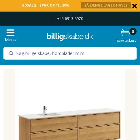
UDSALG - SPAR OP TIL 80%
SÅ LÆNGE LAGER HAVES
+45 6913 6970
0
Menu
Indkøbskurv