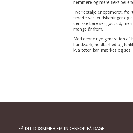
nemmere og mere fleksibel end
Hver detalje er optimeret, fra 
smarte vaskeudskæringer og eks
der ikke bare ser godt ud, men 
mange år frem.
Med denne nye generation af b
håndværk, holdbarhed og funkti
kvaliteten kan mærkes og ses.
FÅ DIT DRØMMEHJEM INDENFOR FÅ DAGE