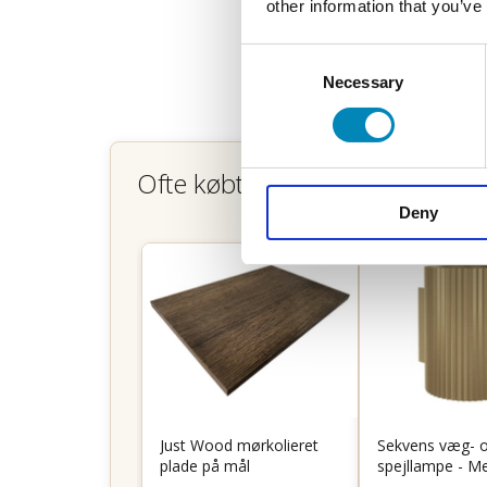
other information that you’ve
Consent
Necessary
Selection
Ofte købt sammen
Deny
Just Wood mørkolieret
Sekvens væg- 
plade på mål
spejllampe - M