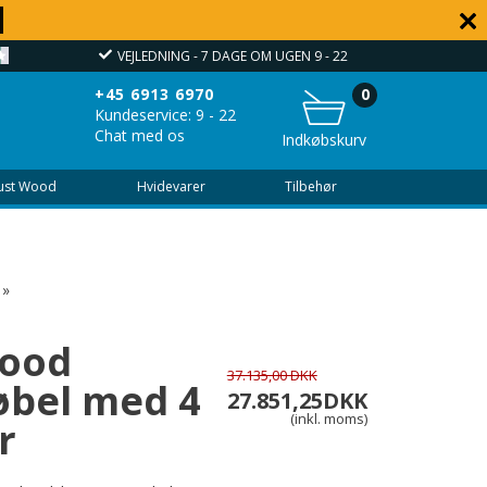
VEJLEDNING - 7 DAGE OM UGEN 9 - 22
+45 6913 6970
0
Kundeservice: 9 - 22
Chat med os
Indkøbskurv
Just Wood
Hvidevarer
Tilbehør
»
Wood
37.135,00 DKK
bel med 4
27.851,25
DKK
(inkl. moms)
r