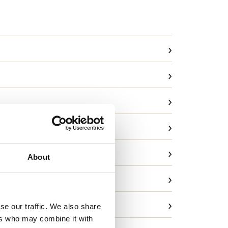
›
›
›
›
›
vask
About
›
ng
›
ld og garanti
se our traffic. We also share
ers who may combine it with