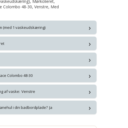
askeudskæring), Mørkolieret,
ce Colombo 48-30, Venstre, Med
›
cm (med 1 vaskeudskæring)
›
ret
›
›
face Colombo 48-30
›
ng af vaske:
Venstre
›
anehul i din badbordplade?
Ja