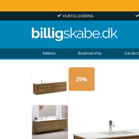
BSHOP
HURTIG LEVERING
Køkken
Badeværelse
Gardero
25%