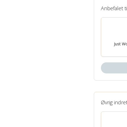
Anbefalet t
Just Wo
Øvrig indre