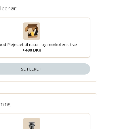
ilbehør:
od Plejesæt til natur- og mørkolieret træ
+480 DKK
SE FLERE +
tning: