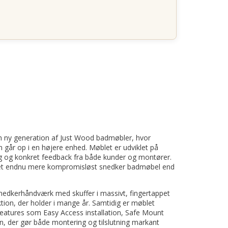
 ny generation af Just Wood badmøbler, hvor
gn går op i en højere enhed. Møblet er udviklet på
g og konkret feedback fra både kunder og montører.
 et endnu mere kompromisløst snedker badmøbel end
snedkerhåndværk med skuffer i massivt, fingertappet
tion, der holder i mange år. Samtidig er møblet
tures som Easy Access installation, Safe Mount
 der gør både montering og tilslutning markant