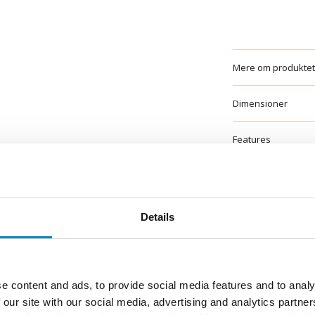
Mere om produktet
Dimensioner
Features
Vigtig information
Solid Surface bad
Details
Bestilling og leveri
Montage, vedligeho
e content and ads, to provide social media features and to analy
 our site with our social media, advertising and analytics partn