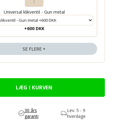
Universal klikventil - Gun metal
+600 DKK
SE FLERE +
30 års
Lev.
5 - 9
garanti
hverdage