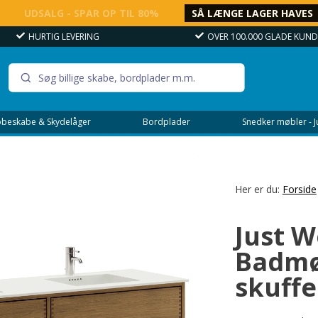
UDSALG - SPAR OP TIL 80%
SÅ LÆNGE LAGER HAVES
OVER 100.000 GLADE KUNDER
FREMRAGENDE
beskabe & Skydelåger
Bordplader
Snedker møbler - 
Her er du:
Forside
Just 
Badmø
skuffe