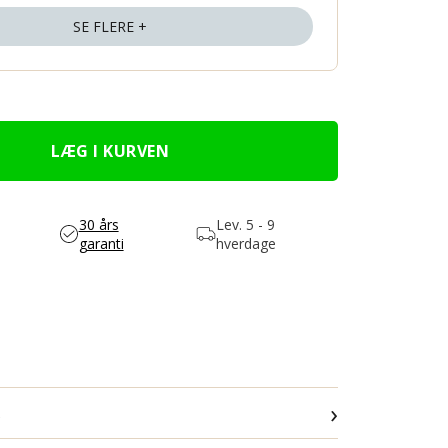
SE FLERE +
30 års
Lev.
5 - 9
garanti
hverdage
›