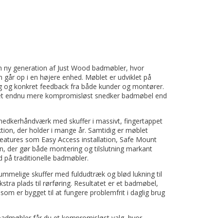
 ny generation af Just Wood badmøbler, hvor
gn går op i en højere enhed. Møblet er udviklet på
g og konkret feedback fra både kunder og montører.
 et endnu mere kompromisløst snedker badmøbel end
snedkerhåndværk med skuffer i massivt, fingertappet
tion, der holder i mange år. Samtidig er møblet
tures som Easy Access installation, Safe Mount
 der gør både montering og tilslutning markant
 på traditionelle badmøbler.
rummelige skuffer med fuldudtræk og blød lukning til
tra plads til rørføring. Resultatet er et badmøbel,
som er bygget til at fungere problemfrit i daglig brug
admøbler får du et kompromisløst valg, hvor