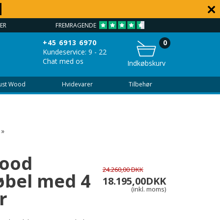
VEJLEDNING - 7 DAGE OM UGEN 9 - 22
+45 6913 6970
0
Kundeservice: 9 - 22
Chat med os
Indkøbskurv
Just Wood
Hvidevarer
Tilbehør
»
Wood
24.260,00 DKK
bel med 4
18.195,00
DKK
(inkl. moms)
r