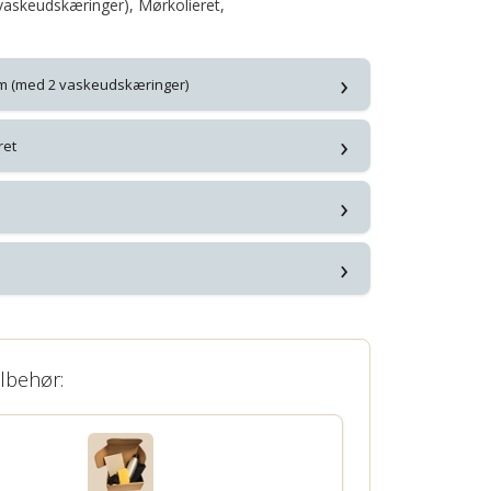
askeudskæringer), Mørkolieret,
›
cm (med 2 vaskeudskæringer)
›
ret
›
›
ilbehør: