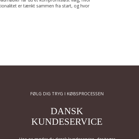
onalitet er tænkt sammen fra start, og hvor
FØLG DIG TRYG I KØBSPROCESSEN
DANSK
KUNDESERVICE