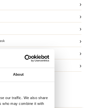
›
›
›
›
vask
›
ng
›
ld og garanti
About
se our traffic. We also share
ers who may combine it with