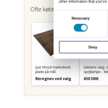
other information that you’ve
Ofte købt sammen
Consent
Necessary
Selection
Deny
Just Wood mørkolieret
Sekvens væg- 
plade på mål
spejllampe - M
Beregnes ved valg
650 DKK