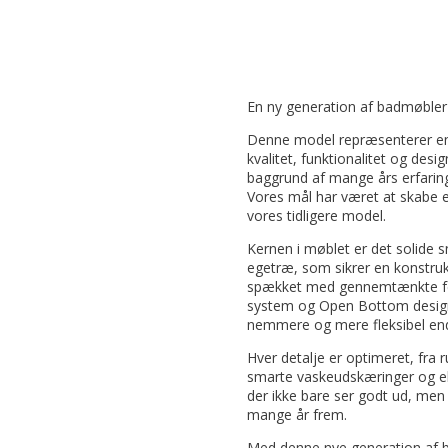
En ny generation af badmøbler
Denne model repræsenterer en
kvalitet, funktionalitet og desi
baggrund af mange års erfarin
Vores mål har været at skabe
vores tidligere model.
Kernen i møblet er det solide 
egetræ, som sikrer en konstruk
spækket med gennemtænkte fea
system og Open Bottom design,
nemmere og mere fleksibel end
Hver detalje er optimeret, fra 
smarte vaskeudskæringer og eks
der ikke bare ser godt ud, men 
mange år frem.
Med denne nye generation af b