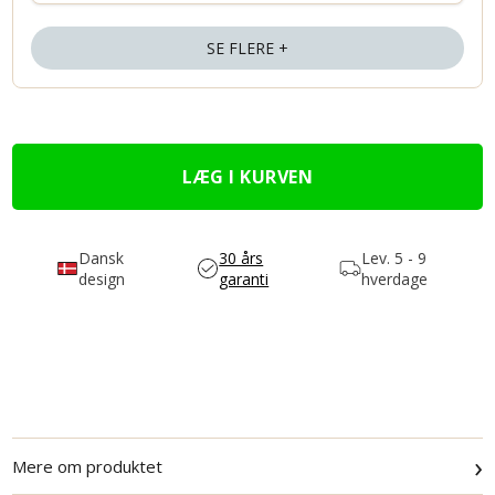
SE FLERE +
Dansk
30 års
Lev.
5 - 9
design
garanti
hverdage
›
Mere om produktet