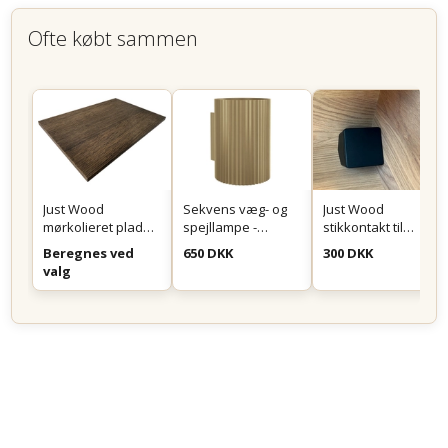
Ofte købt sammen
Just Wood
Sekvens væg- og
Just Wood
mørkolieret plade
spejllampe -
stikkontakt til
på mål
Messing
montering i skuffe
Beregnes ved
650 DKK
300 DKK
eller skab - Sort
valg