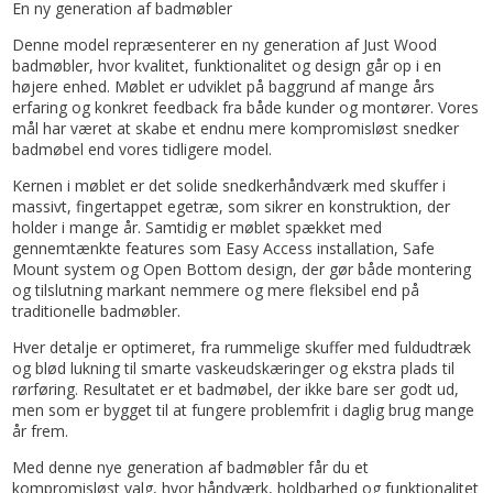
En ny generation af badmøbler
Denne model repræsenterer en ny generation af Just Wood
badmøbler, hvor kvalitet, funktionalitet og design går op i en
højere enhed. Møblet er udviklet på baggrund af mange års
erfaring og konkret feedback fra både kunder og montører. Vores
mål har været at skabe et endnu mere kompromisløst snedker
badmøbel end vores tidligere model.
Kernen i møblet er det solide snedkerhåndværk med skuffer i
massivt, fingertappet egetræ, som sikrer en konstruktion, der
holder i mange år. Samtidig er møblet spækket med
gennemtænkte features som Easy Access installation, Safe
Mount system og Open Bottom design, der gør både montering
og tilslutning markant nemmere og mere fleksibel end på
traditionelle badmøbler.
Hver detalje er optimeret, fra rummelige skuffer med fuldudtræk
og blød lukning til smarte vaskeudskæringer og ekstra plads til
rørføring. Resultatet er et badmøbel, der ikke bare ser godt ud,
men som er bygget til at fungere problemfrit i daglig brug mange
år frem.
Med denne nye generation af badmøbler får du et
kompromisløst valg, hvor håndværk, holdbarhed og funktionalitet