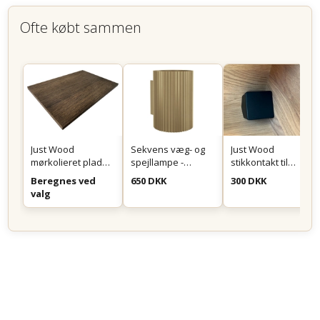
Ofte købt sammen
Just Wood
Sekvens væg- og
Just Wood
mørkolieret plade
spejllampe -
stikkontakt til
på mål
Messing
montering i skuffe
Beregnes ved
650 DKK
300 DKK
eller skab - Sort
valg