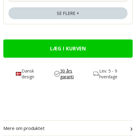
SE FLERE +
Dansk
30 års
Lev.
5 - 9
design
garanti
hverdage
›
Mere om produktet