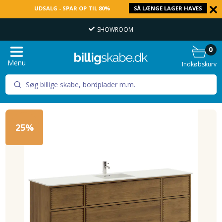
UDSALG - SPAR OP TIL 80%
SÅ LÆNGE LAGER HAVES
E-MÆRKET WEBSHOP
0
Menu
Indkøbskurv
25%