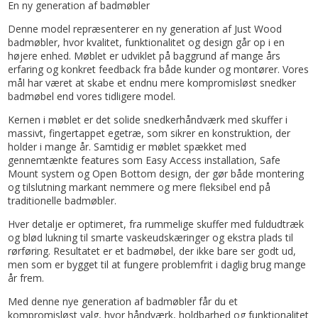
En ny generation af badmøbler
Denne model repræsenterer en ny generation af Just Wood
badmøbler, hvor kvalitet, funktionalitet og design går op i en
højere enhed. Møblet er udviklet på baggrund af mange års
erfaring og konkret feedback fra både kunder og montører. Vores
mål har været at skabe et endnu mere kompromisløst snedker
badmøbel end vores tidligere model.
Kernen i møblet er det solide snedkerhåndværk med skuffer i
massivt, fingertappet egetræ, som sikrer en konstruktion, der
holder i mange år. Samtidig er møblet spækket med
gennemtænkte features som Easy Access installation, Safe
Mount system og Open Bottom design, der gør både montering
og tilslutning markant nemmere og mere fleksibel end på
traditionelle badmøbler.
Hver detalje er optimeret, fra rummelige skuffer med fuldudtræk
og blød lukning til smarte vaskeudskæringer og ekstra plads til
rørføring. Resultatet er et badmøbel, der ikke bare ser godt ud,
men som er bygget til at fungere problemfrit i daglig brug mange
år frem.
Med denne nye generation af badmøbler får du et
kompromisløst valg, hvor håndværk, holdbarhed og funktionalitet