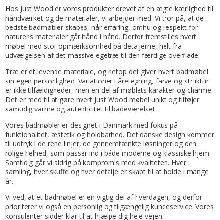
Hos Just Wood er vores produkter drevet af en ægte kærlighed til
håndværket og de materialer, vi arbejder med. Vi tror på, at de
bedste badmøbler skabes, når erfaring, omhu og respekt for
naturens materialer går hånd i hånd. Derfor fremstilles hvert
møbel med stor opmærksomhed på detaljerne, helt fra
udvælgelsen af det massive egetræ til den færdige overflade.
Træ er et levende materiale, og netop det giver hvert badmøbel
sin egen personlighed. Variationer i åretegning, farve og struktur
er ikke tilfældigheder, men en del af møblets karakter og charme.
Det er med til at gøre hvert Just Wood møbel unikt og tilføjer
samtidig varme og autenticitet til badeværelset.
Vores badmøbler er designet i Danmark med fokus på
funktionalitet, æstetik og holdbarhed. Det danske design kommer
til udtryk i de rene linjer, de gennemtænkte løsninger og den
rolige helhed, som passer ind i både moderne og klassiske hjem.
Samtidig går vi aldrig på kompromis med kvaliteten. Hver
samling, hver skuffe og hver detalje er skabt til at holde i mange
år.
Vi ved, at et badmøbel er en vigtig del af hverdagen, og derfor
prioriterer vi også en personlig og tilgængelig kundeservice. Vores
konsulenter sidder klar til at hjælpe dig hele vejen.