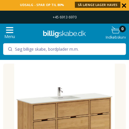
UDSALG - SPAR OP TIL 80%
SÅ LÆNGE LAGER HAVES
+45 6913 6970
0
Menu
Indkøbskurv