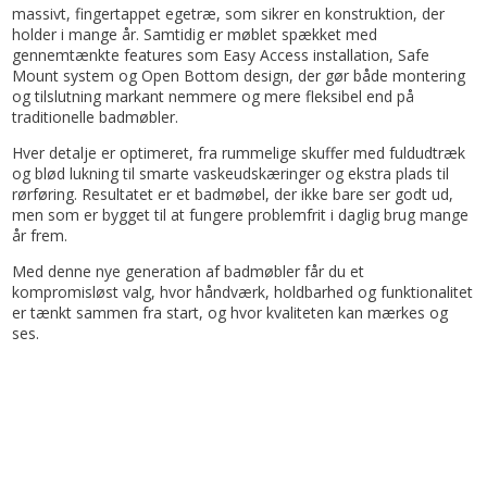
massivt, fingertappet egetræ, som sikrer en konstruktion, der
holder i mange år. Samtidig er møblet spækket med
gennemtænkte features som Easy Access installation, Safe
Mount system og Open Bottom design, der gør både montering
og tilslutning markant nemmere og mere fleksibel end på
traditionelle badmøbler.
Hver detalje er optimeret, fra rummelige skuffer med fuldudtræk
og blød lukning til smarte vaskeudskæringer og ekstra plads til
rørføring. Resultatet er et badmøbel, der ikke bare ser godt ud,
men som er bygget til at fungere problemfrit i daglig brug mange
år frem.
Med denne nye generation af badmøbler får du et
kompromisløst valg, hvor håndværk, holdbarhed og funktionalitet
er tænkt sammen fra start, og hvor kvaliteten kan mærkes og
ses.