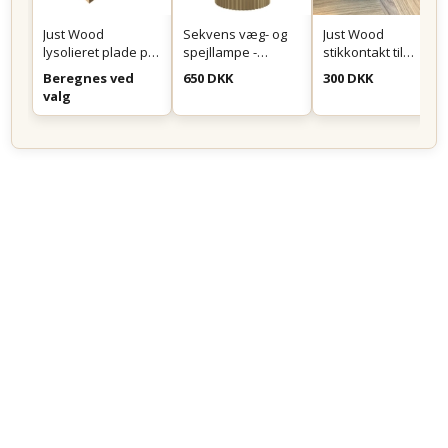
Just Wood
Sekvens væg- og
Just Wood
lysolieret plade på
spejllampe -
stikkontakt til
mål
Messing
montering i skuffe
Beregnes ved
650 DKK
300 DKK
eller skab - Sort
valg