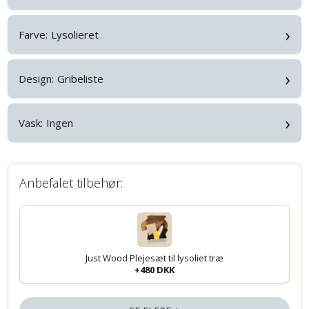
›
Farve:
Lysolieret
›
Design:
Gribeliste
›
Vask:
Ingen
Anbefalet tilbehør:
Just Wood Plejesæt til lysoliet træ
+480 DKK