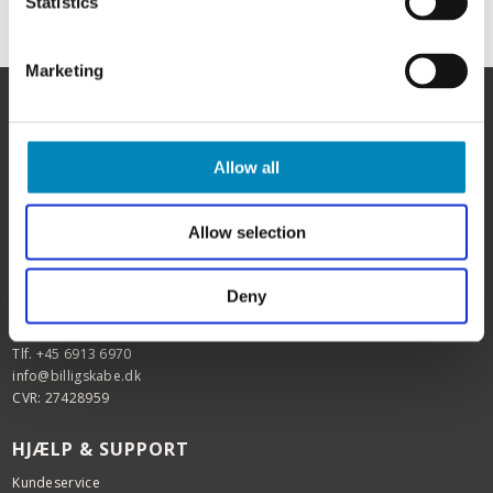
Statistics
Marketing
Allow all
HER FINDER DU OS
Allow selection
BilligSkabe.dk
(Celebert Aps)
SHOWROOM OG WEBSHOP
Deny
Karlskogavej 5B
9200 Aalborg SV
Tlf. +45 6913 6970
info@billigskabe.dk
CVR: 27428959
HJÆLP & SUPPORT
Kundeservice