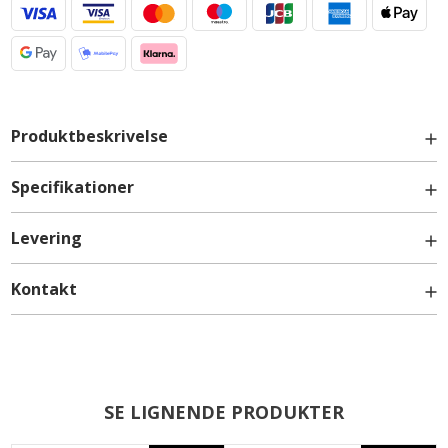
Produktbeskrivelse
Specifikationer
Levering
Kontakt
Leveres tomt, uden låge og bagbeklædning
Højde: 1952 mm / 195,2 cm
Dybde: 580 mm / 58 cm
Bredde: 600 mm / 60 cm
info@billigskabe.dk
Hvidt skab med fuld kantning
Skabet lagerføres
SE LIGNENDE PRODUKTER
Dansk kvalitet - produceret i Aulum