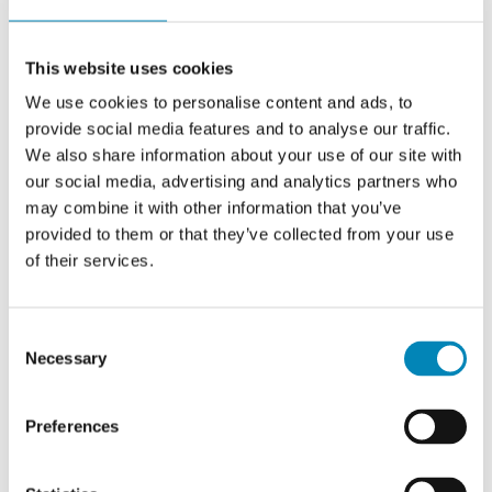
This website uses cookies
We use cookies to personalise content and ads, to
provide social media features and to analyse our traffic.
We also share information about your use of our site with
Kitchn Højskab til køl, tomt
uden låge og uden
our social media, advertising and analytics partners who
bagbeklædning (Leveres
may combine it with other information that you’ve
usamlet) H:2144 D:580 B:632
provided to them or that they’ve collected from your use
1.237,89 DKK
of their services.
Consent
Necessary
Selection
Preferences