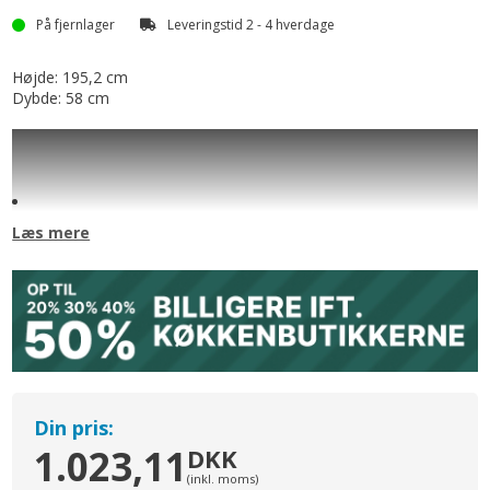
På fjernlager
Leveringstid 2 - 4 hverdage
Højde: 195,2 cm
Dybde: 58 cm
Højskab til køleskab eller fryser
H: 195,2 cm D: 58 cm B: 60 cm
Leveres tomt, uden låge og bagbeklædning
Højde: 1952 mm / 195,2 cm
Læs mere
Dybde: 580 mm / 58 cm
Bredde: 600 mm / 60 cm
Hvidt skab med fuld kantning
Skabet lagerføres
Dansk kvalitet - produceret i Aulum
Din pris:
1.023,11
DKK
(inkl. moms)