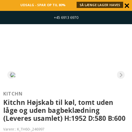
UDSALG - SPAR OP TIL 80%
SÅ LÆNGE LAGER HAVES
+45 6913 6970
KITCHN
Kitchn Højskab til køl, tomt uden
låge og uden bagbeklædning
(Leveres usamlet) H:1952 D:580 B:600
Varenr.:
K_TH60-_246997