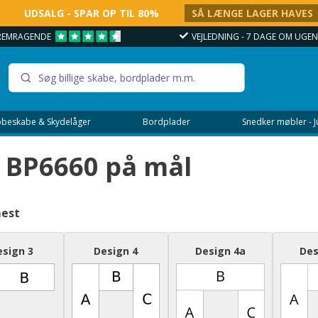
UDSALG - SPAR OP TIL 80%
SÅ LÆNGE LAGER HAVES
REMRAGENDE
VEJLEDNING - 7 DAGE OM UGEN 
beskabe & Skydelåger
Bordplader
Snedker møbler - 
 BP6660 på mål
mest
esign 3
Design 4
Design 4a
Des