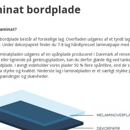
inat bordplade
Laminat?
bordplade består af forskellige lag. Overfladen udgøres af et tyndt la
. Under dekorpapiret finder du 7-8 lag hårdtpresset laminatpapir me
aminatpladen udgøres af en spånplade produceret i Danmark af rense
ller lignende på genbrugspladsen, kan du derfor glæde dig ved tan
plade. I øvrigt indeholder vores plader 50 % flere spånfibre, end de 
ra styrke og kvalitet. Nederste lag i laminatpladen er et særligt stykk
spændinger og skævheder.