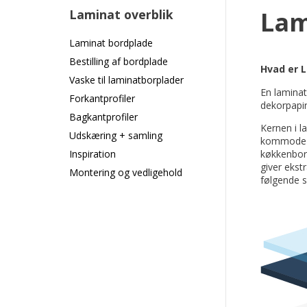
Lam
Laminat overblik
Laminat bordplade
Bestilling af bordplade
Hvad er 
Vaske til laminatborplader
En laminat
Forkantprofiler
dekorpapir
Bagkantprofiler
Kernen i l
Udskæring + samling
kommode e
Inspiration
køkkenbord
giver ekst
Montering og vedligehold
følgende 