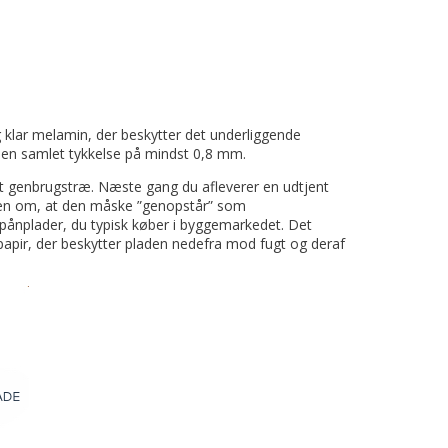
g klar melamin, der beskytter det underliggende
d en samlet tykkelse på mindst 0,8 mm.
t genbrugstræ. Næste gang du afleverer en udtjent
ken om, at den måske ”genopstår” som
spånplader, du typisk køber i byggemarkedet. Det
e papir, der beskytter pladen nedefra mod fugt og deraf