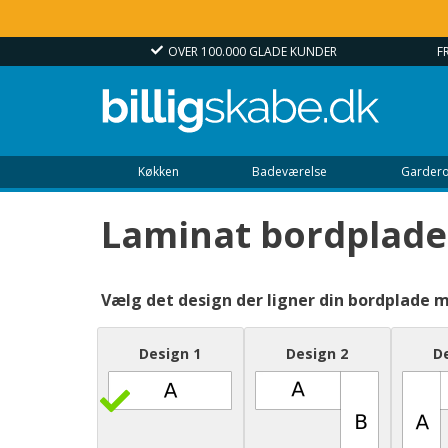
ING
OVER 100.000 GLADE KUNDER
F
Køkken
Badeværelse
Gardero
Laminat bordplade
Vælg det design der ligner din bordplade 
Design 1
Design 2
D