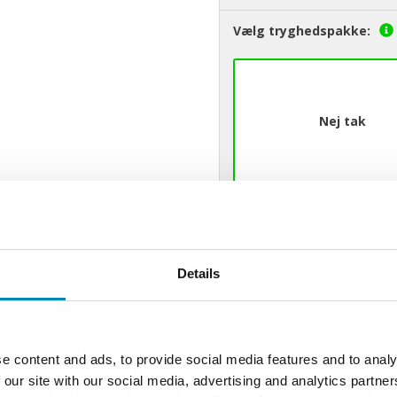
Vælg tryghedspakke:
Nej tak
Half Risk
Opmåling uden monte
Details
5.049 DKK
Kommentar:
e content and ads, to provide social media features and to analy
 our site with our social media, advertising and analytics partn