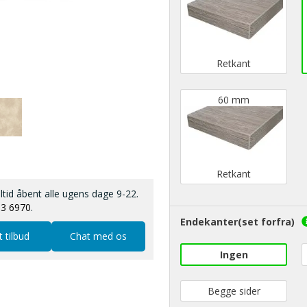
Retkant
60 mm
Retkant
altid åbent alle ugens dage 9-22.
13 6970
.
Endekanter(set forfra)
t tilbud
Chat med os
Ingen
Begge sider