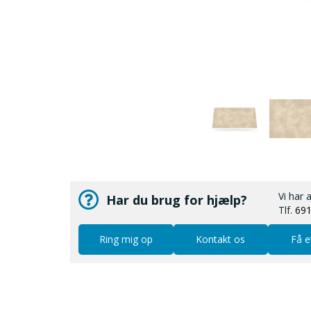
Vi har 
Har du brug for hjælp?
Tlf.
69
Ring mig op
Kontakt os
Få e