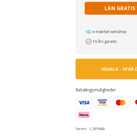
LÅN GRATIS
e-mærket webshop
10 års garanti
UDSALG - SPAR 
Betalingsmuligheder
Varenr.:
C_BP6660