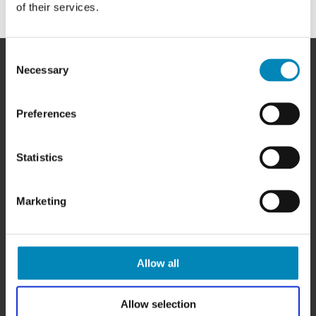
of their services.
Consent
Necessary
Selection
Preferences
HER FINDER DU OS
BilligSkabe.dk
Statistics
(Celebert Aps)
SHOWROOM OG WEBSHOP
Karlskogavej 5B
Marketing
9200 Aalborg SV
Tlf. +45 6913 6970
info@billigskabe.dk
CVR: 27428959
Allow all
HJÆLP & SUPPORT
Allow selection
Kundeservice