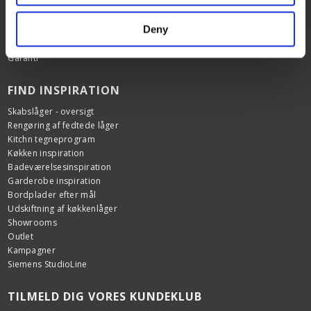
FAQ
Samlevejledninger
Deny
Tegning og tilbud
Samlede skabe
Garanti
FIND INSPIRATION
Skabslåger - oversigt
Rengøring af fedtede låger
Kitchn tegneprogram
Køkken inspiration
Badeværelsesinspiration
Garderobe inspiration
Bordplader efter mål
Udskiftning af køkkenlåger
Showrooms
Outlet
Kampagner
Siemens StudioLine
TILMELD DIG VORES KUNDEKLUB