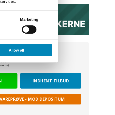
 services.
Marketing
Allow all
KK
. moms)
INDHENT TILBUD
 VAREPRØVE - MOD DEPOSITUM