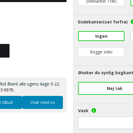
(Retkantet Træ)
Endekanter(set forfra)
Ingen
Begge sider
Ønsker du synlig bagkant
altid åbent alle ugens dage 9-22.
Nej tak
13 6970
.
t tilbud
Chat med os
Vask