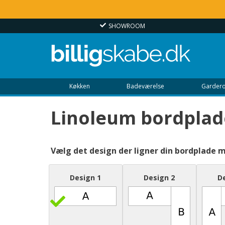
M
E-MÆRKET WEBSHOP
Køkken
Badeværelse
Gardero
Linoleum bordplad
Vælg det design der ligner din bordplade 
Design 1
Design 2
D