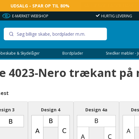
UDSALG - SPAR OP TIL 80%
SÅ LÆNGE LAGER HAVES
HURTIG LEVERING
OVER 100.000 GLADE KUND
beskabe & Skydelåger
Bordplader
Snedker møbler - 
e 4023-Nero trækant på 
mest
esign 3
Design 4
Design 4a
Des