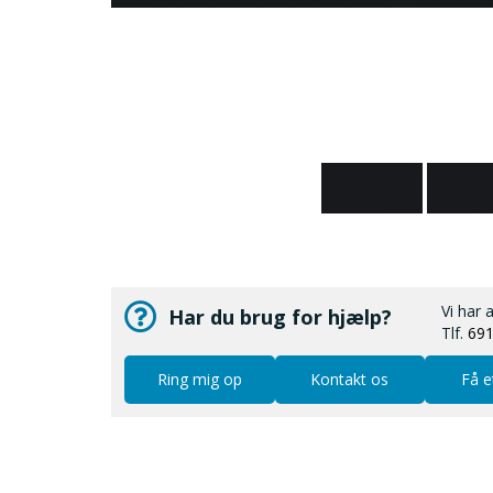
Vi har 
Har du brug for hjælp?
Tlf.
69
Ring mig op
Kontakt os
Få e