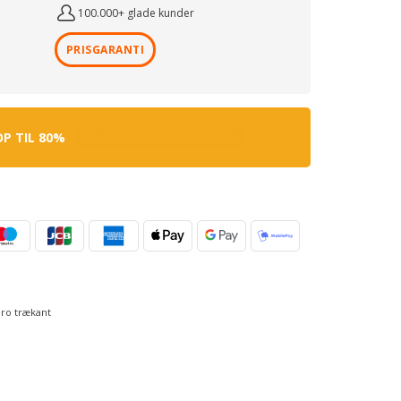
100.000+ glade kunder
PRISGARANTI
OP TIL 80%
SÅ LÆNGE LAGER HAVES
ro trækant