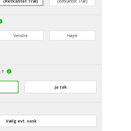
(Retkantet Træ)
(Retkantet Træ)
Venstre
Højre
 ?
Ja tak
Vælg evt. vask