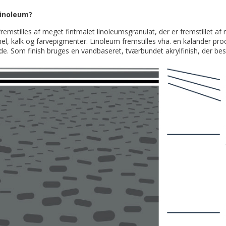
Linoleum?
remstilles af meget fintmalet linoleumsgranulat, der er fremstillet af r
mel, kalk og farvepigmenter. Linoleum fremstilles vha. en kalander pr
de. Som finish bruges en vandbaseret, tværbundet akrylfinish, der bes