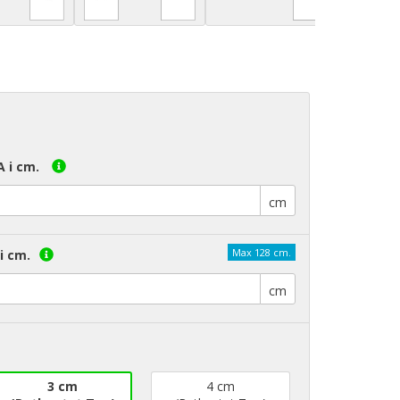
A i cm.
cm
Max 128 cm.
i cm.
cm
3 cm
4 cm