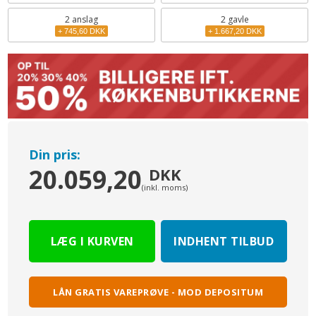
2
anslag
2 gavle
+ 745,60 DKK
+ 1.667,20 DKK
Din pris:
20.059,20
DKK
(inkl. moms)
INDHENT TILBUD
LÅN GRATIS VAREPRØVE - MOD DEPOSITUM