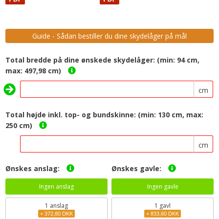
Guide - Sådan bestiller du dine skydelåger på mål
Total bredde på dine ønskede skydelåger: (min: 94 cm,
max: 497,98 cm)
cm
Total højde inkl. top- og bundskinne: (min: 130 cm, max:
250 cm)
cm
Ønskes anslag:
Ønskes gavle:
Ingen anslag
Ingen gavle
1
anslag
1 gavl
+ 372,80 DKK
+ 833,60 DKK