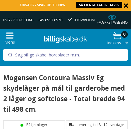
UDSALG - SPAR OP TIL 80%
SÅ LÆNGE LAGER HAVES
DNING - 7 DAGE OM UGEN 9 - 22
+45 6913 6970
SHOWROOM
E-MÆRKET WEBSHOP
0
Menu
Indkøbskurv
Mogensen Contoura Massiv Eg
skydelåger på mål til garderobe med
2 låger og softclose - Total bredde 94
til 498 cm.
På fjernlager
Leveringstid 8 - 12 hverdage