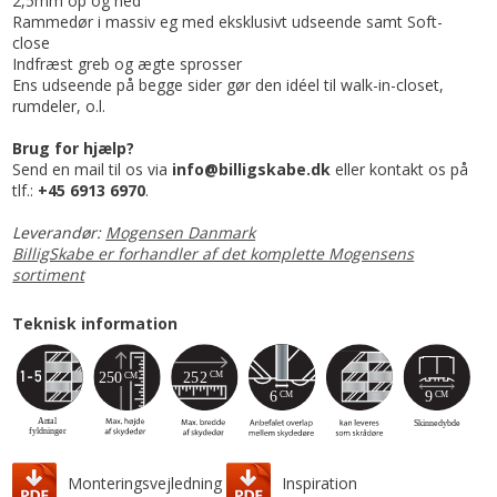
2,5mm op og ned
Rammedør i massiv eg med eksklusivt udseende samt Soft-
close
Indfræst greb og ægte sprosser
Ens udseende på begge sider gør den idéel til walk-in-closet,
rumdeler, o.l.
Brug for hjælp?
Send en mail til os via
info@billigskabe.dk
eller kontakt os på
tlf.:
+45 6913 6970
.
Leverandør:
Mogensen Danmark
BilligSkabe er forhandler af det komplette Mogensens
sortiment
Teknisk information
Monteringsvejledning
Inspiration