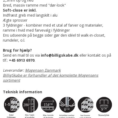
2,5mm op og ned
Bred, massiv ramme med "dør-look"
Soft-close er inkl.
Indfræst greb med langskilt i alu
Ægte sprosser
3 fyldninger - kombiner med et utal af farver og materialer,
ramme i hvid med farvevalg i fyldninger
Ens udseende på begge sider gør den idéel til walk-in-closet,
rumdeler, o.l.
Brug for hjælp?
Send en mail til os via
info@billigskabe.dk
eller kontakt os på
tlf.:
+45 6913 6970
.
Leverandør:
Mogensen Danmark
BilligSkabe er forhandler af det komplette Mogensens
sortiment
Teknisk information