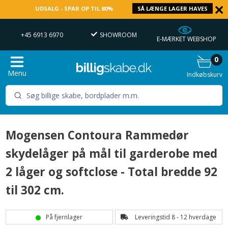
UDSALG - SPAR OP TIL 80%
SÅ LÆNGE LAGER HAVES
EN 9 - 22
+45 6913 6970
SHOWROOM
E-MÆRKET WEBSHOP
0
Menu
Indkøbskurv
Mogensen Contoura Rammedør
skydelåger på mål til garderobe med
2 låger og softclose - Total bredde 92
til 302 cm.
På fjernlager
Leveringstid 8 - 12 hverdage