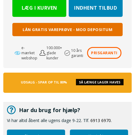
INDHENT TILBUD
LÅN GRATIS VAREPRØVE - MOD DEPOSITUM
e-
100.000+
10 års
mærket
glade
PRISGARANTI
garanti
webshop
kunder
UDSALG - SPAR OP TIL 80%
SÅ LÆNGE LAGER HAVES
Har du brug for hjælp?
Vi har altid åbent alle ugens dage 9-22. Tlf.
6913 6970
.