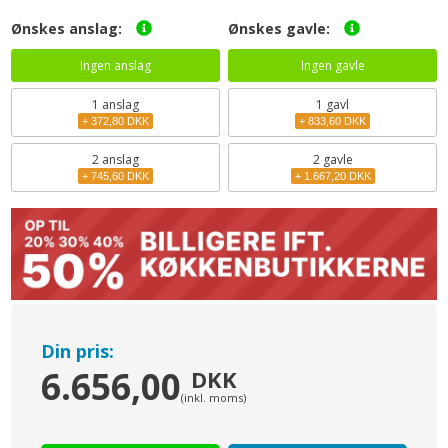
Ønskes anslag:
Ønskes gavle:
Ingen anslag
Ingen gavle
1
anslag
1 gavl
+ 372,80 DKK
+ 833,60 DKK
2
anslag
2 gavle
+ 745,60 DKK
+ 1.667,20 DKK
Din pris:
6.656,00
DKK
(inkl. moms)