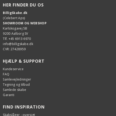
HER FINDER DU OS
BilligSkabe.dk
(Celebert Aps)
SHOWROOM OG WEBSHOP
Karlskogavej 5B
9200 Aalborg SV
Tlf. +45 6913 6970
info@billigskabe.dk
CVR: 27428959
HJÆLP & SUPPORT
Kundeservice
FAQ
Samlevejledninger
Tegning og tilbud
Samlede skabe
Garanti
FIND INSPIRATION
Skabslåger - oversigt