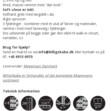
2,5mm op og ned
Bred, massiv ramme med "dør-look"
Soft-close er inkl.
Indfræst greb med langskilt i alu
Ægte sprosser
3 fyldninger - kombiner med et utal af farver og materialer,
ramme i hvid med farvevalg i fyldninger
Ens udseende på begge sider gør den idéel til walk-in-closet,
rumdeler, o.l.
Brug for hjælp?
Send en mail til os via
info@billigskabe.dk
eller kontakt os på
tlf.:
+45 6913 6970
.
Leverandør:
Mogensen Danmark
BilligSkabe er forhandler af det komplette Mogensens
sortiment
Teknisk information