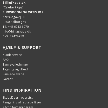
BilligSkabe.dk
(Celebert Aps)
SHOWROOM OG WEBSHOP
Karlskogavej 5B
9200 Aalborg SV
Tlf. +45 6913 6970
info@billigskabe.dk
CVR: 27428959
HJÆLP & SUPPORT
Kundeservice
FAQ
Samlevejledninger
Tegning og tilbud
Samlede skabe
Garanti
FIND INSPIRATION
Skabslåger - oversigt
Rengøring af fedtede låger
Kitchn tegneprogram