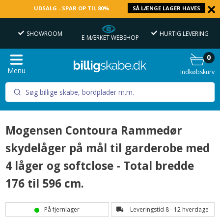
UDSALG - SPAR OP TIL 80%
SÅ LÆNGE LAGER HAVES
SHOWROOM
HURTIG LEVERING
OV
E-MÆRKET WEBSHOP
0
Menu
Indkøbskurv
Mogensen Contoura Rammedør
skydelåger på mål til garderobe med
4 låger og softclose - Total bredde
176 til 596 cm.
På fjernlager
Leveringstid 8 - 12 hverdage