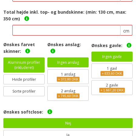
Total højde inkl. top- og bundskinne: (min: 130 cm, max:
350 cm)
cm
Ønskes farvet
Ønskes anslag:
Ønskes gavle:
skinner:
Ingen gavle
Aluminium profiler
Ingen anslag
(inkluderet)
1 gavl
1
anslag
+ 833,60 DKK
Hvide profiler
+ 372,80 DKK
2 gavle
2
anslag
+ 1.667,20 DKK
Sorte profiler
+ 745,60 DKK
Ønskes softclose:
Nej
Ja