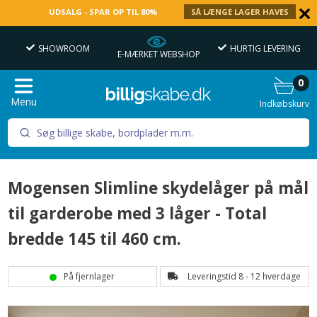
UDSALG - SPAR OP TIL 80%
SÅ LÆNGE LAGER HAVES
SHOWROOM
HURTIG LEVERING
OV
E-MÆRKET WEBSHOP
0
Menu
Indkøbskurv
Mogensen Slimline skydelåger på mål
til garderobe med 3 låger - Total
bredde 145 til 460 cm.
På fjernlager
Leveringstid 8 - 12 hverdage