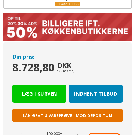
+ 1.482,00 DKK
Din pris:
8.728,80
DKK
(inkl. moms)
INDHENT TILBUD
LÅN GRATIS VAREPRØVE - MOD DEPOSITUM
e-
100.000+