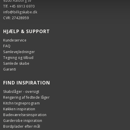
9200 Aalborg SV
Tlf. +45 6913 6970
info@billigskabe.dk
CVR: 27428959
HJÆLP & SUPPORT
Kundeservice
FAQ
Samlevejledninger
Tegning og tilbud
Samlede skabe
Garanti
FIND INSPIRATION
Skabslåger - oversigt
Rengøring af fedtede låger
Kitchn tegneprogram
Køkken inspiration
Badeværelsesinspiration
Garderobe inspiration
Bordplader efter mål