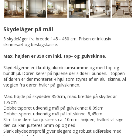
Skydelåger på mål
3 skydelåger fra bredde 145 - 460 cm. Prisen er inklusiv
skinnesæt og beslagskasse.
Max. højden er 350 cm inkl. top- og gulvskinne.
Skydelågerne er i kraftig aluminiumsramme og med top og
bundhjul. Døren kører på hjulene der sidder i bunden. I toppen
af døren er der monteret 4 hjul som styres af en alu. skinne. Al
vægten fra døren hviler på gulvskinnen.
Max. højde på skydedør 350cm, max. bredde på skydedør
179cm
Dobbeltsporet udvendig mål på gulvskinne: 8,09cm
Dobbeltsporet udvendig mål på loftskinne: 8,45cm
Slim-Line døre kan justeres ca. 10mm i højden, hvilket vil sige
den ca. kan justeres 5mm op og ned
Slank skydedørsprofil giver elegant og robust udførelse med