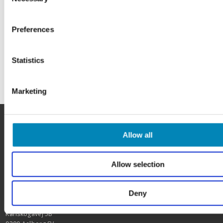
Selection
Preferences
Statistics
Marketing
Allow all
Allow selection
HER FINDER DU OS
BilligSkabe.dk
Deny
(Celebert Aps)
SHOWROOM OG WEBSHOP
Karlskogavej 5B