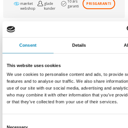
10 års
mærket
glade
PRISGARANTI
garanti
webshop
kunder
UDSALG - SPAR OP TIL 80%
SÅ LÆNGE LAGER HAVES
Consent
Details
A
Varenr.:
3K13X3
This website uses cookies
Har du brug for hjælp?
We use cookies to personalise content and ads, to provide s
Vi har altid åbent alle ugens dage 9-22. Tlf.
6913 6970
.
features and to analyse our traffic. We also share informatio
use of our site with our social media, advertising and analyti
Ring mig op
Kontakt os
who may combine it with other information that you’ve provi
or that they’ve collected from your use of their services.
Få et tilbud
Chat med os
Consent
Necessary