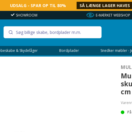
UDSALG - SPAR OP TIL 80%
SÅ LÆNGE LAGER HAVES
SHOWROOM
E-MÆRKET WEBSHOP
beskabe & Skydelåger
Bordplader
Snedker møbler - 
MUL
Mul
sku
cm
Varenr
På