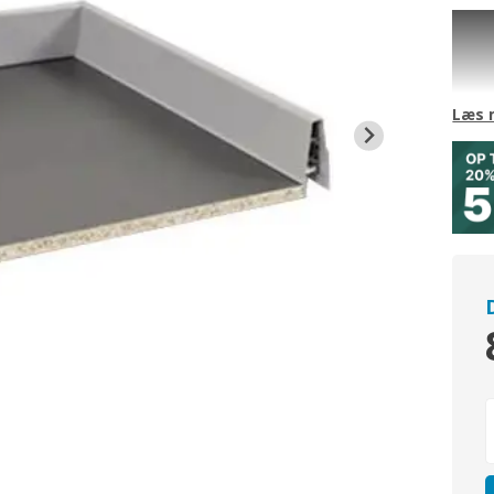
Løs s
soft-
Til 12
Front
Lever
Læs 
V: fin