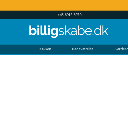
 UGEN 9 - 22
+45 6913 6970
Køkken
Badeværelse
Gardero