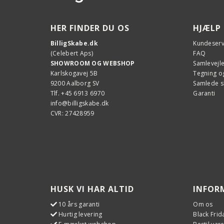
HER FINDER DU OS
HJÆLP
BilligSkabe.dk
Kundeserv
(Celebert Aps)
FAQ
SHOWROOM OG WEBSHOP
Samlevejl
Karlskogavej 5B
Tegning og
9200 Aalborg SV
Samlede 
Tlf. +45 6913 6970
Garanti
info@billigskabe.dk
CVR: 27428959
HUSK VI HAR ALTID
INFOR
10 års garanti
Om os
Hurtig levering
Black Frid