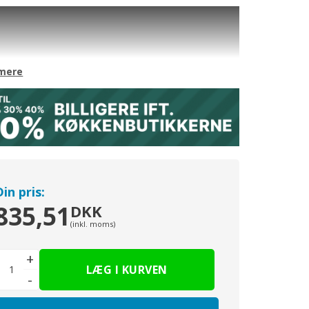
kuffe, lav dybde 40 cm. Til fuldt udtræk og
luk - Bredde: 30cm
.4cm fronter Inkl.
skinnesæt
til at montere skuffen på.
en kan bestilles under menupunkt
Løse Fronter
es usamlet.
mere
des i bredde 30, 40, 50, 60, 80, 90, 100 cm
Din pris:
835,51
DKK
(inkl. moms)
+
-