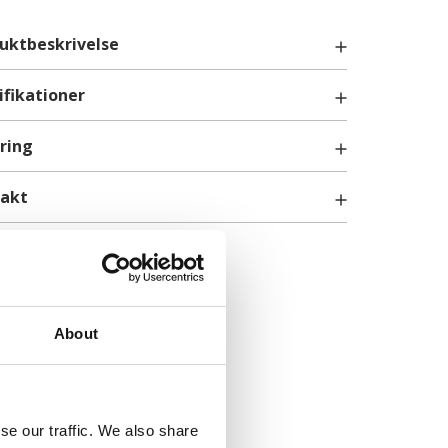
uktbeskrivelse
ifikationer
 skuffe, lav dybde 40 cm. Til fuldt udtræk og
ring
t-luk - Bredde: 30cm
skinnesæt
takt
e Fronter
info@billigskabe.dk
About
KTER
se our traffic. We also share