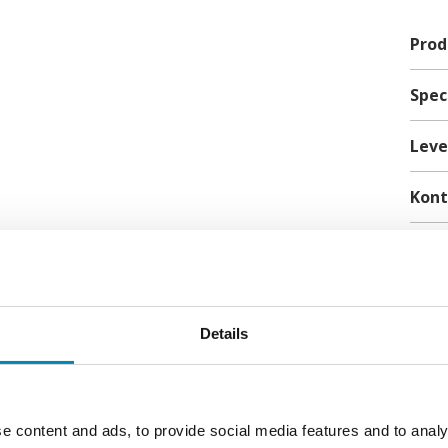
Prod
Spec
Løs
Leve
sof
Kon
Løs
Details
KE ER DU OGSÅ INTERESSERET I FØLGENDE PRODU
e content and ads, to provide social media features and to analy