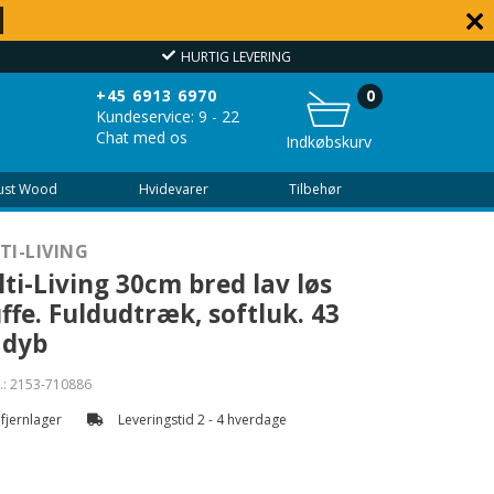
HURTIG LEVERING
OVER
+45 6913 6970
0
Kundeservice: 9 - 22
Chat med os
Indkøbskurv
Just Wood
Hvidevarer
Tilbehør
TI-LIVING
ti-Living 30cm bred lav løs
ffe. Fuldudtræk, softluk. 43
 dyb
.:
2153-710886
 fjernlager
Leveringstid 2 - 4 hverdage