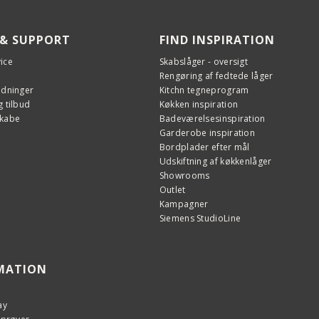
 & SUPPORT
FIND INSPIRATION
ice
Skabslåger - oversigt
Rengøring af fedtede låger
edninger
Kitchn tegneprogram
 tilbud
Køkken inspiration
skabe
Badeværelsesinspiration
Garderobe inspiration
Bordplader efter mål
Udskiftning af køkkenlåger
Showrooms
Outlet
Kampagner
Siemens StudioLine
MATION
ay