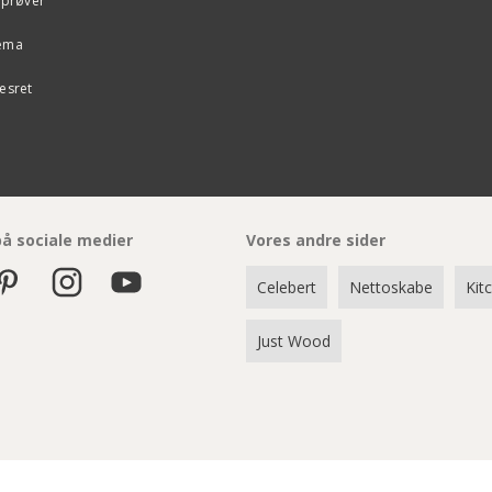
eprøver
kema
esret
på sociale medier
Vores andre sider
Celebert
Nettoskabe
Kit
Just Wood