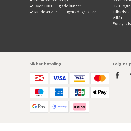
E-mærket webshop
Bestil var
Over 100.000 glade kunder
B2B Login
Kundeservice alle ugens dage 9 - 22.
Tilbudss
Vilkår
Fortrydels
Sikker betaling
Følg os 