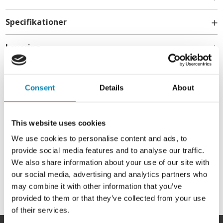
Specifikationer
Levering
Bundplade
Aquastop
Kontakt
Til 80cm skabe Anvendes til vaskeskabe.
Consent
Details
About
info@billigskabe.dk
This website uses cookies
OBS:
Du kan finde en samling af vores vejledninger her
We use cookies to personalise content and ads, to
provide social media features and to analyse our traffic.
We also share information about your use of our site with
our social media, advertising and analytics partners who
may combine it with other information that you’ve
provided to them or that they’ve collected from your use
of their services.