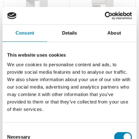
Consent
Details
About
Multi-Living Køkken ekstra højt
Multi-Living Køkken ekstra højt
indbygningsskab til køl i
indbygningsskab til køl i
This website uses cookies
White/Oak Line H: 214,4 cm D:
White/Oak Line H: 214,4 cm D:
We use cookies to personalise content and ads, to
60,0 cm - Toplåge og skuffe
60,0 cm - 2 låger inklusiv 2
deludtræk/softluk - Bredde: 60
flytbar hylder - Bredde: 60 cm
provide social media features and to analyse our traffic.
cm
We also share information about your use of our site with
4.065,93 DKK
4.229,28 DKK
our social media, advertising and analytics partners who
may combine it with other information that you’ve
provided to them or that they’ve collected from your use
of their services.
Consent
Necessary
Selection