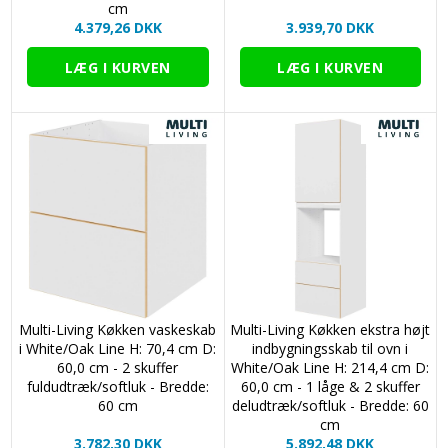
cm
4.379,26 DKK
3.939,70 DKK
Multi-Living Køkken vaskeskab
Multi-Living Køkken ekstra højt
i White/Oak Line H: 70,4 cm D:
indbygningsskab til ovn i
60,0 cm - 2 skuffer
White/Oak Line H: 214,4 cm D:
fuldudtræk/softluk - Bredde:
60,0 cm - 1 låge & 2 skuffer
60 cm
deludtræk/softluk - Bredde: 60
cm
3.782,30 DKK
5.892,48 DKK