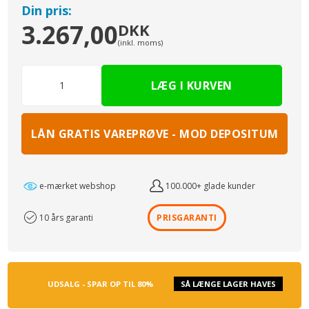
Din pris:
3.267,00
DKK
(inkl. moms)
LÅN GRATIS VAREPRØVE - MOD DEPOSITUM
e-mærket webshop
100.000+ glade kunder
10 års garanti
PRISGARANTI
UDSALG - SPAR OP TIL 80%
SÅ LÆNGE LAGER HAVES