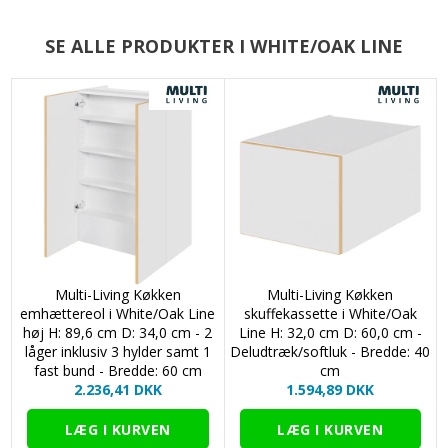
2mm ABS kant i eg rundt om lågen der giver et
elegant og stilfuldt look.
SE ALLE PRODUKTER I WHITE/OAK LINE
Skabshøjde:
1952 mm / 195,2 cm
Skabsdybde:
580 mm / 58,0 cm (600 mm / 60 cm med
ROBUST LÅGE
låge)
Melamin er en robust overflade, nem at rengøre samt
farvekonstant.
produceret i Langå
FÅ ET GRATIS TILBUD
10 års garanti
Du kan altid få et gratis og uforpligtende tegning og
Husk:
Her
tilbud, så du kan se hvordan din drømmeløsning kan
se ud.
Information om White/Oak Line
Multi-Living Køkken
Multi-Living Køkken
Front:
Hvid melamin med ABS plastik kant i eg
emhættereol i White/Oak Line
skuffekassette i White/Oak
Forside:
Hvid melamin
høj H: 89,6 cm D: 34,0 cm - 2
Line H: 32,0 cm D: 60,0 cm -
Kanter:
ABS Plast kant i eg
låger inklusiv 3 hylder samt 1
Deludtræk/softluk - Bredde: 40
Bagside:
Melamin/Hvid
fast bund - Bredde: 60 cm
cm
Tykkelse:
16 mm
2.236,41 DKK
1.594,89 DKK
Kerne:
Spånplade
Rengøring:
MAELAMIN – MAT OVERFLADE - Almindelig
rengøring. Overfladen rengøres med en ren klud hårdt