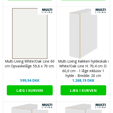
opvredet i sæbevand. Efterfølgende aftørres overfladen
omhyggeligt med en ren, tør klud.
Anvend aldrig slibende rengøringsmidler som skurepulver,
ståluld, nylonsvampe og lign.
Multi-Living White/Oak Line 60
Multi-Living Køkken hyldeskab i
cm Opvaskelåge 59,6 x 70 cm.
White/Oak Line H: 70,4 cm D:
60,0 cm - 1 låge inklusiv 1
hylde - Bredde: 20 cm
599,94 DKK
1.268,19 DKK