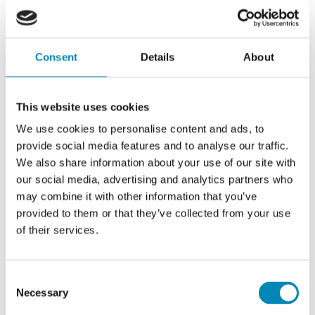
Consent
Details
About
95 Hvid malet
This website uses cookies
Beskrivelse
Levering
Kontakt
We use cookies to personalise content and ads, to
provide social media features and to analyse our traffic.
Gavl
We also share information about your use of our site with
70,4 x 32,0 cm
our social media, advertising and analytics partners who
Læs mere
may combine it with other information that you’ve
Til overskabe Tykkelse: 16mm Hvid malet, passer til front "Hvid malet
front" Integrerbar gavl. Gavlen erstatter den hvide i melamin som
provided to them or that they’ve collected from your use
ellers sendes med skabet. Dvs der kommer en melamin-gavl i
of their services.
overskud som kan smides væk.
Har du brug for hjælp?
Vi har altid åbent alle ugens dage 9-22. Tlf.
6913 6970
.
Consent
Necessary
Varenr.:
IGO-03
Selection
Ring mig op
Kontakt os