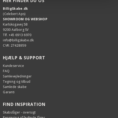
HER FINDER DU OS
BilligSkabe.dk
(Celebert Aps)
SHOWROOM OG WEBSHOP
Karlskogavej 5B
9200 Aalborg SV
Tlf. +45 6913 6970
info@billigskabe.dk
CVR: 27428959
HJÆLP & SUPPORT
Kundeservice
FAQ
Samlevejledninger
Tegning og tilbud
Samlede skabe
Garanti
FIND INSPIRATION
Skabslåger - oversigt
Rengøring af fedtede låger