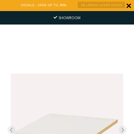
UDSALG - SPAR OP TIL 80%
SÅ LÆNGE LAGER HAVES
SHOWROOM