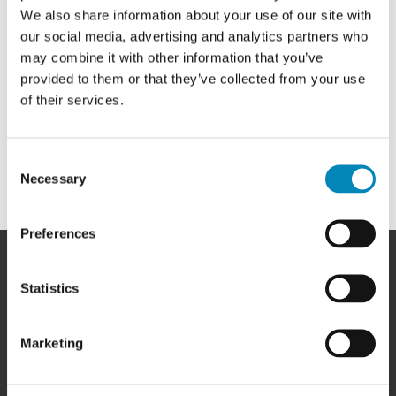
We also share information about your use of our site with
our social media, advertising and analytics partners who
info@billigskabe.dk
may combine it with other information that you’ve
provided to them or that they’ve collected from your use
of their services.
Consent
"Push to Open" HQ-skuffer
Necessary
Selection
Preferences
BEMÆRK: VIRKER KUN TIL SKUFFER MED FULDUDTRÆK
Statistics
HER FINDER DU OS
Marketing
BilligSkabe.dk
(Celebert Aps)