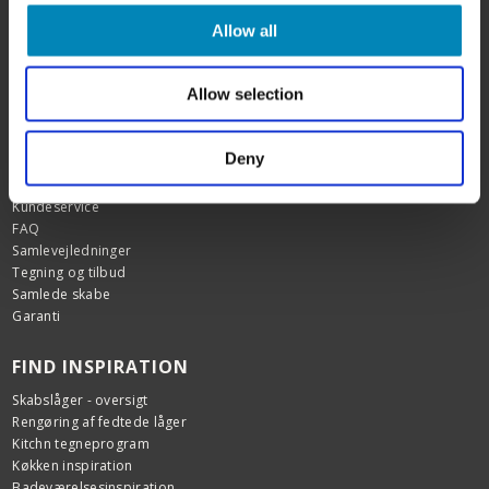
SHOWROOM OG WEBSHOP
Allow all
Karlskogavej 5B
9200 Aalborg SV
Tlf. +45 6913 6970
Allow selection
info@billigskabe.dk
CVR: 27428959
Deny
HJÆLP & SUPPORT
Kundeservice
FAQ
Samlevejledninger
Tegning og tilbud
Samlede skabe
Garanti
FIND INSPIRATION
Skabslåger - oversigt
Rengøring af fedtede låger
Kitchn tegneprogram
Køkken inspiration
Badeværelsesinspiration