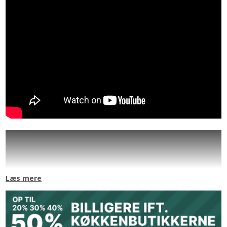
"Push to Open" HQ-skuffer
Populær funktion som får din skuffer til at åbne og lukke stille og
roligt.
Passer til 80cm skuffer.
Montering på HQ-skuffer (1 sæt pr. skuffe).
Læs mere
BEMÆRK: VIRKER KUN TIL SKUFFER MED FULDUDTRÆK