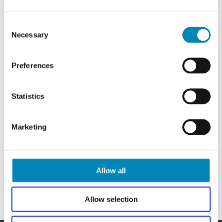
Consent
Necessary
Selection
Multi-Living Hvid front small
bad underskab med 1 låge og
Preferences
vaskebordplade
3.801,73 DKK
Statistics
Marketing
Allow all
Allow selection