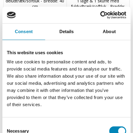
deludtræk/softluk - Bredde: 40
1 låge & 1 skuffe med
cm
fuldudtræk/softluk - Bredde:
40 cm
2.160,68 DKK
3.005,64 DKK
Consent
Details
About
This website uses cookies
We use cookies to personalise content and ads, to
provide social media features and to analyse our traffic.
We also share information about your use of our site with
our social media, advertising and analytics partners who
may combine it with other information that you’ve
provided to them or that they’ve collected from your use
of their services.
Multi-Living Køkken grydeskab
Multi-Living Køkken skuffeskab
i Hvid Front underskab H: 70,4
i Hvid Front H: 70,4 cm D: 60,0
cm D: 60,0 cm - Inklusiv 2
cm - 4 skuffer
udtræksriste - Bredde: 40 cm
fuldtudtræk/softluk - Bredde:
Consent
40 cm
Necessary
Selection