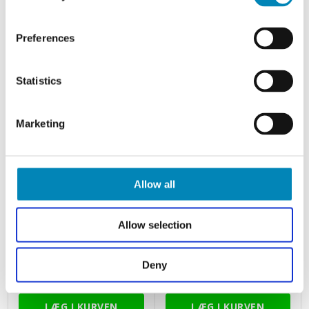
2.257,20 DKK
3.566,98 DKK
Preferences
Statistics
Marketing
Allow all
Multi-Living Køkken ovnskab i
Multi-Living 2 skuffelook -
Allow selection
Hvid Front H: 70,4 cm D: 60,0
Vaskeskab 60 cm med
cm - 1 skuffe
affaldsstativ og låge
fuldudtræk/softluk - Bredde:
Deny
60 cm
1.871,10 DKK
2.557,18 DKK