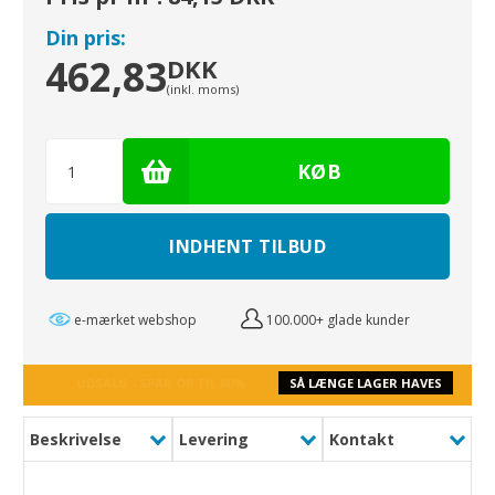
Din pris:
462,83
DKK
(inkl. moms)
INDHENT TILBUD
e-mærket webshop
100.000+ glade kunder
UDSALG - SPAR OP TIL 80%
SÅ LÆNGE LAGER HAVES
Beskrivelse
Levering
Kontakt
Extreme Gulvunderlag har de bedste støjdæmpende