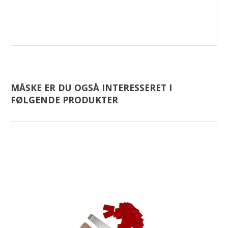
egenskaber og på bagsiden er den med alu-dampspærre,
der beskytter mod fugt fra undergulvet.
Det bedste gulvunderlag, der sikrer dig mod trinlydsstøj
(den lyd der fremkommer når du går på gulvet) og
gennemgangslyd (den lyd der kommer fra rummet/etagen
oven over dig).
Underlaget kan monteres under svømmende træ- og
laminatgulve. Med alu-overlap for nem montering mellem
banerne. Vælg Extreme med dampspærre, hvis gulvet skal
MÅSKE ER DU OGSÅ INTERESSERET I
lægges ovenpå beton og andre mineralske undergulve.
FØLGENDE PRODUKTER
HUSK:
Der skal anvendes alu tape til samlinger der ikke
overlapper, - samt smal dampspærre ved væggen
(bestilles separat).
Montering:
Rulles ud som den er på rulle - se
monteringsvejledning i pdf herunder.
M² pr. rulle:
5,5 m²
Format:
5,5 x 1,0 meter
Varenr.:
1130100