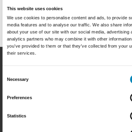
This website uses cookies
We use cookies to personalise content and ads, to provide s
media features and to analyse our traffic. We also share info
about your use of our site with our social media, advertising 
analytics partners who may combine it with other information
you’ve provided to them or that they’ve collected from your u
their services.
Consent
Necessary
Selection
HER FINDER DU OS
BilligSkabe.dk
Preferences
(Celebert Aps)
SHOWROOM OG WEBSHOP
Karlskogavej 5B
Statistics
9200 Aalborg SV
Tlf. +45 6913 6970
info@billigskabe.dk