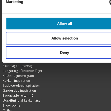
Marketing
CVR: 27428959
HJÆLP & SUPPORT
Kundeservice
Allow all
FAQ
Samlevejledninger
Tegning og tilbud
Allow selection
Samlede skabe
Garanti
Deny
FIND INSPIRATION
Skabslåger - oversigt
Rengøring af fedtede låger
Kitchn tegneprogram
Køkken inspiration
Badeværelsesinspiration
Garderobe inspiration
Bordplader efter mål
Udskiftning af køkkenlåger
Showrooms
Outlet