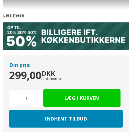
Læs mere
Din pris:
299,00
DKK
(inkl. moms)
INDHENT TILBUD