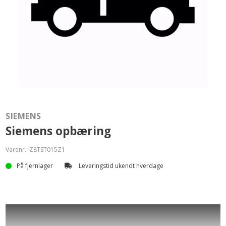
SIEMENS
Siemens opbæring
Varenr.:
Z8TST015Z1
På fjernlager
Leveringstid ukendt hverdage
Gebyr for opbæring af Siemens hvidevarer