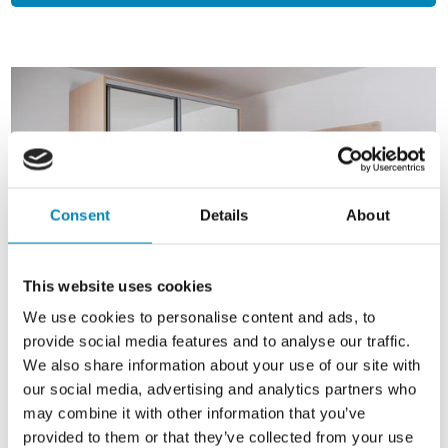
Consent
Details
About
This website uses cookies
We use cookies to personalise content and ads, to
provide social media features and to analyse our traffic.
We also share information about your use of our site with
Trend®
SKYDEDØR
our social media, advertising and analytics partners who
may combine it with other information that you’ve
Skydedørsskab, der let kan samles og flyttes igen
Skydedøre i Slim-line udførelse med 1-3 fyldninger
provided to them or that they’ve collected from your use