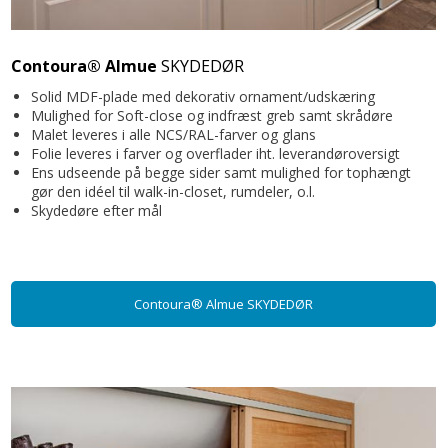
Contoura® Almue
SKYDEDØR
Solid MDF-plade med dekorativ ornament/udskæring
Mulighed for Soft-close og indfræst greb samt skrådøre
Malet leveres i alle NCS/RAL-farver og glans
Folie leveres i farver og overflader iht. leverandøroversigt
Ens udseende på begge sider samt mulighed for tophængt
gør den idéel til walk-in-closet, rumdeler, o.l.
Skydedøre efter mål
Contoura® Almue SKYDEDØR