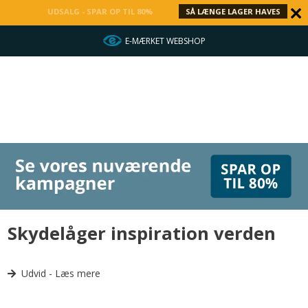
UDSALG - SPAR OP TIL 80%
SÅ LÆNGE LAGER HAVES
E-MÆRKET WEBSHOP
Skydelåger inspiration verden
Mogensen har det bredeste udvalg indenfor garderobeskabe
Udvid - Læs mere
med skydedøre, der passer ind i enhver type bolig, studielejlighed,
virksomhed eller kontor.