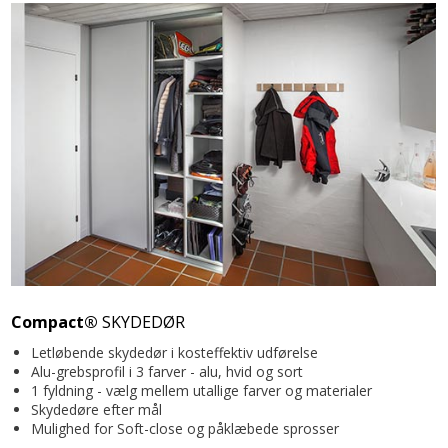
Skydedøre er en særdeles god løsning, da de er mindre
pladskrævende end oplukkelige døre samt giver bedre
adgangsforhold til indhold i f.eks. skabet.
Vi anbefaler at I hører og mærker forskelle i vægt og
køreegenskaber ved de forskellige dørtyper hos os, før I beslutter
jer for jeres løsning. I skal have glæde af skydedørsløsningen i
rigtige mange år, og der er tydelig forskel i funktion, pris og
kvalitet mellem de forskellige typer, men hos oskan vi stå inde for
dem alle.
Compact®
SKYDEDØR
Letløbende skydedør i kosteffektiv udførelse
Alu-grebsprofil i 3 farver - alu, hvid og sort
1 fyldning - vælg mellem utallige farver og materialer
Skydedøre efter mål
Mulighed for Soft-close og påklæbede sprosser