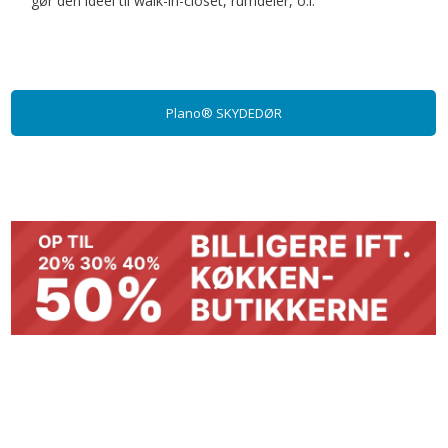
gør den idéel til walk-in-closet, rumdeler, o.l.
Plano® SKYDEDØR