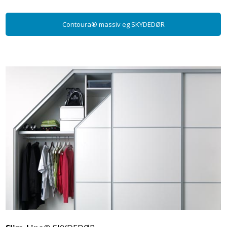
Contoura® massiv eg SKYDEDØR